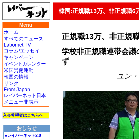
韓国:正規職13万、非正規職6万
Menu
ホーム
正規職13万、非正規職
すべてのニュース
Labornet TV
学校非正規職連帯会議
コラム/エッセイ
キャンペーン
ず
イベントカレンダー
米国労働運動
ユン・グ
韓国の情報
リンク
From Japan
レイバーネット日本
メニュー非表示
入会希望者はこちらへ
おしらせ
■レイバーネット2.0