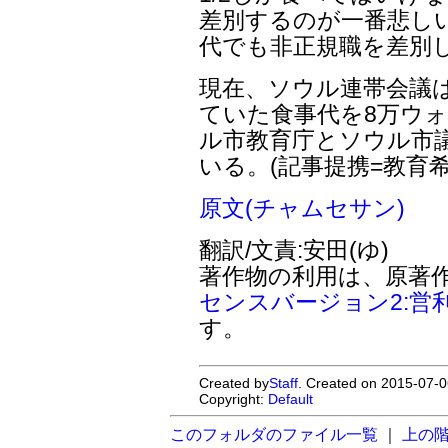
差別するのが一番悲し
代でも非正規職を差別
現在、ソウル連帯会議は
ていた食事代を8万ウォ
ル市教育庁とソウル市
いる。(記事提携=教育希
原文(チャムセサン)
翻訳/文責:安田(ゆ)
著作物の利用は、原著
センスバージョン2:営
す。
Created by
Staff
. Created on 2015-07-0
Copyright:
Default
このフォルダのファイル一覧
｜
上の