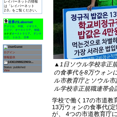
レイバーネットの情報
は「レイバーネット
2.0」をご覧ください。
世界のLabornet
アメリカ
、
中国
、
イギリス
、
ドイツ
、
オーストリア
、
韓国
、
カナダ
オーストラリア
、
デンマ
ーク
、
トルコ
、
日本
Guest
ログイン
情報提供
1436109882296St...
▲1日ソウル学校非正
Status: published
View
の食事代を8万ウォン
ル市教育庁とソウル市議
ル学校非正規職連帯会
学校で働く17の市道教
13万ウォンの食事代(
が、 4つの市道教育庁