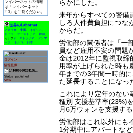
らかにした。
レイバーネットの情報
は「レイバーネット
2.0」をご覧ください。
来年からすべての警備
しろ人件費負担につな
世界のLabornet
からだ。
アメリカ
、
中国
、
イギリス
、
ドイツ
、
オーストリア
、
韓国
、
カナダ
オーストラリア
、
デンマ
労働部の関係者は「一
ーク
、
トルコ
、
日本
員など雇用不安の問題
Guest
金は2012年に監視取
ログイン
用率が上げられた時も雇
情報提供
1416865602811St...
年までの3年間一時的
Status: published
た延長することになっ
View
これにより定年のない
種別 支援基準率(23%
月6万ウォンを支援す
労働部はこれ以外にも
1分期中にアパートな