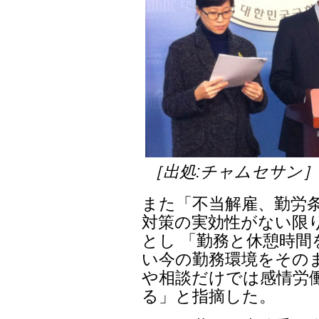
［出処:チャムセサン
また「不当解雇、勤労
対策の実効性がない限
とし 「勤務と休憩時
い今の勤務環境をその
や相談だけでは感情労
る」と指摘した。