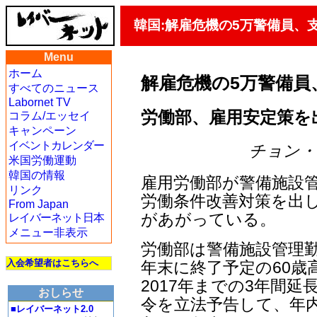
韓国:解雇危機の5万警備員、
Menu
ホーム
解雇危機の5万警備員
すべてのニュース
Labornet TV
労働部、雇用安定策を
コラム/エッセイ
キャンペーン
イベントカレンダー
チョン・ジェ
米国労働運動
韓国の情報
雇用労働部が警備施設
リンク
労働条件改善対策を出
From Japan
があがっている。
レイバーネット日本
メニュー非表示
労働部は警備施設管理勤
入会希望者はこちらへ
年末に終了予定の60歳
2017年までの3年間延
おしらせ
令を立法予告して、年内
■レイバーネット2.0