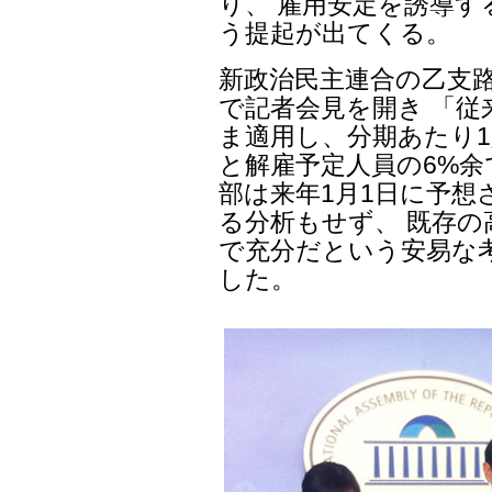
り、 雇用安定を誘導
う提起が出てくる。
新政治民主連合の乙支
で記者会見を開き 「
ま適用し、分期あたり1
と解雇予定人員の6%余
部は来年1月1日に予想
る分析もせず、 既存の
で充分だという安易な
した。