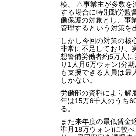
検、 △事業主が多数を
する場合に特別勤労監督
働保護の対象とし、事
管理するという対策を
しかし今回の対策の核
非常に不足しており、実
想警備労働者約5万人に
り1人月6万ウォン(分
も支援できる人員は最大
しかない。
労働部の資料により解雇
年は15万6千人のうち
る。
また来年度の最低賃金適
準月18万ウォン)に較べ