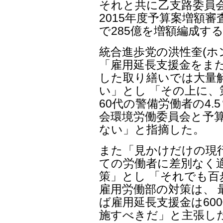
それと共に乙支路委員
2015年度予算案増額
で285億を増額編成す
統合進歩党の洪性奎(ホ
「雇用延長支援金をま
した取り繕いでは大量
い」とし 「その上に、
60代の警備労働者の4.
会環境労働委員会と予
ない」と指摘した。
また「見かけだけの現
ての労働者に差別なく
策」とし 「それでも
雇用労働部の対策は、
ば雇用延長支援金は60
施すべきだ」と主張し