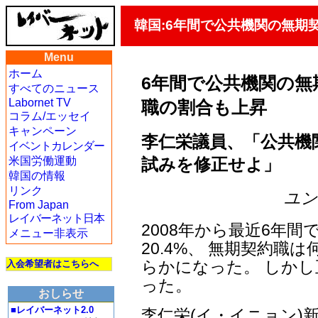
韓国:6年間で公共機関の無期契
Menu
ホーム
6年間で公共機関の無期契
すべてのニュース
Labornet TV
職の割合も上昇
コラム/エッセイ
キャンペーン
李仁栄議員、「公共機
イベントカレンダー
試みを修正せよ」
米国労働運動
韓国の情報
リンク
ユン・
From Japan
レイバーネット日本
2008年から最近6年間
メニュー非表示
20.4%、 無期契約職
らかになった。 しかし
入会希望者はこちらへ
った。
おしらせ
■レイバーネット2.0
李仁栄(イ・イニョン)