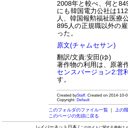
2008年と較べ、何と8
にも韓国電力公社は112
人、韓国報勲福祉医療公
895人の正規職以外の
った。
原文(チャムセサン)
翻訳/文責:安田(ゆ)
著作物の利用は、原著
センスバージョン2:営
す。
Created by
Staff
. Created on 2014-10-0
Copyright:
Default
このフォルダのファイル一覧
｜
上の
このページの先頭に戻る
レイバーネット日本 /
このサイトに関する連絡は <sta