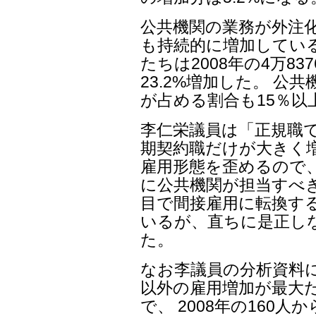
公共機関の業務が外注化
も持続的に増加している
たちは2008年の4万83
23.2%増加した。 公
が占める割合も15％
李仁栄議員は「正規職
期契約職だけが大きく
雇用形態を歪めるので
に公共機関が担当すべ
目で間接雇用に転換す
いるが、直ちに是正し
た。
なお李議員の分析資料に
以外の雇用増加が最大
で、 2008年の160人