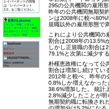
レイバーネットの情報
295の公共機関の雇用
は「レイバーネット
2.0」をご覧ください。
昨年の公共機関無期契
ンは2008年に較べ80
世界のLabornet
規職以外の雇用形態で
アメリカ
、
中国
、
イギリス
、
ドイツ
、
オーストリア
、
韓国
、
カナダ
オーストラリア
、
デンマ
これにより公共機関の
ーク
、
トルコ
、
日本
割合は2008年の13.5
Guest
しかし正規職の割合は20
ログイン
79.1%と次第に減少す
情報提供
1412312774363St...
朴槿恵政権になって公
Status: published
View
割合は増加し続けてい
2012年と較べ、昨年
0.8%しか増えなかっ
38.6%増加した。 統
2.8%減少したことが
無期契約職に転換され
の増加分は5.2%になる