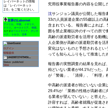
レイバーネットの情報
究用役事業報告書の内容を公開し
は「レイバーネット
2.0」をご覧ください。
沈
サンジョン議員が公開した報告
33の人員派遣企業の55歳以上の
世界のLabornet
アメリカ
、
中国
、
イギリス
、
含まれている。 報告書によれば、
ドイツ
、
オーストリア
、
韓国
、
囲を禁止業種以外のすべての所で
カナダ
オーストラリア
、
デンマ
ーク
、
トルコ
、
日本
高齢の派遣勤労者を活用する動機
人企業側が高齢の派遣勤労者を活
Guest
変化はないものと予想されるとい
ログイン
情報提供
っても知らんふりをして推進した
1442087274794St...
Status: published
報告書の実態調査の結果を見れば、
View
殆どいない業者が44.1%だった
が「警備」、「清掃」、「料理」
中高齢の派遣者が殆どいない企業
29.4%が 「業務の性格が高齢者に
る業者が望んでいない」と答えた
許容すれば、高齢者就職が促進され