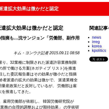
の派遣拡大効果は微かだと認定
派遣拡大効果は微かだと認定
関連記事
news
の指摘も…沈サンジョン「労働部、副作用
irreg
korea
kpolitics
キム・ヨンウク記者 2015.09.11 08:58
限り、32業種に制限された派遣許容業務制限
の所で働ける方案(ネガティブ リスト)を推進
発注した委託報告書はその効果が微小だと指摘
齢者派遣の拡大の効果は微かで、 派遣業種全
用量産政策だと反対しているが、 労働部は雇
大を推進してきた。
日、雇用労働部が依頼し、 韓国労働研究院が
許容業務の合理的調整および期待効果」 の学術研