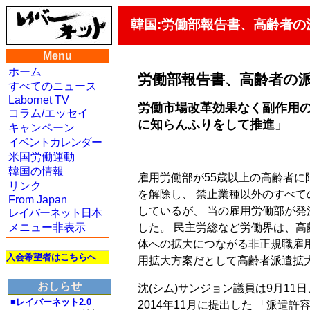
韓国:労働部報告書、高齢者
Menu
ホーム
労働部報告書、高齢者の
すべてのニュース
Labornet TV
労働市場改革効果なく副作用
コラム/エッセイ
に知らんふりをして推進」
キャンペーン
イベントカレンダー
米国労働運動
韓国の情報
雇用労働部が55歳以上の高齢者に
リンク
を解除し、 禁止業種以外のすべて
From Japan
しているが、 当の雇用労働部が
レイバーネット日本
した。 民主労総など労働界は、高
メニュー非表示
体への拡大につながる非正規職雇
入会希望者はこちらへ
用拡大方案だとして高齢者派遣拡
おしらせ
沈(シム)サンジョン議員は9月11
■レイバーネット2.0
2014年11月に提出した 「派遣