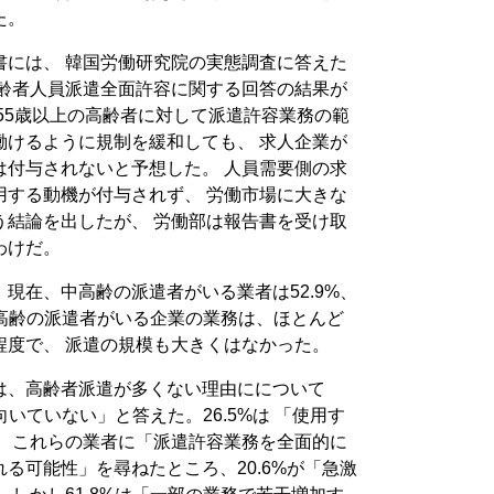
た。
書には、 韓国労働研究院の実態調査に答えた
高齢者人員派遣全面許容に関する回答の結果が
55歳以上の高齢者に対して派遣許容業務の範
働けるように規制を緩和しても、 求人企業が
は付与されないと予想した。 人員需要側の求
用する動機が付与されず、 労働市場に大きな
う結論を出したが、 労働部は報告書を受け取
わけだ。
現在、中高齢の派遣者がいる業者は52.9%、
。 高齢の派遣者がいる企業の業務は、ほとんど
程度で、 派遣の規模も大きくはなかった。
は、高齢者派遣が多くない理由にについて
向いていない」と答えた。26.5%は 「使用す
。 これらの業者に「派遣許容業務を全面的に
る可能性」を尋ねたところ、20.6%が「急激