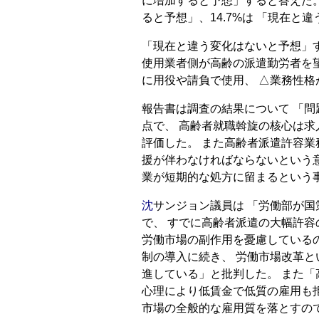
に増加すると予想」すると答えた。
ると予想」、14.7%は 「現在
「現在と違う変化はないと予想」
使用業者側が高齢の派遣勤労者を
に用役や請負で使用、 △業務性
報告書は調査の結果について 「
点で、 高齢者就職斡旋の核心は
評価した。 また高齢者派遣許容業
援が伴わなければならないという
業が短期的な処方に留まるという
沈
サンジョン議員は 「労働部が
で、 すでに高齢者派遣の大幅許容
労働市場の副作用を憂慮している
制の導入に続き、 労働市場改革
進している」と批判した。 また
心理により低賃金で低質の雇用も
市場の全般的な雇用質を落とすの