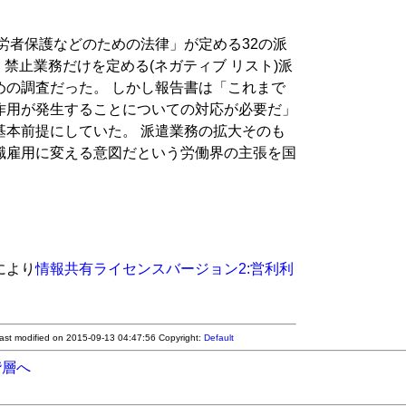
労者保護などのための法律」が定める32の派
 禁止業務だけを定める(ネガティブ リスト)派
めの調査だった。 しかし報告書は「これまで
作用が発生することについての対応が必要だ」
基本前提にしていた。 派遣業務の拡大そのも
職雇用に変える意図だという労働界の主張を国
により
情報共有ライセンスバージョン2:営利利
Last modified on 2015-09-13 04:47:56
Copyright:
Default
階層へ