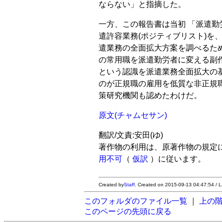
ならない」と指摘した。
一方、この報告書は当初 「派遣勤
遣許容業務(ポジティブリスト)を、
遣業務の全面拡大方案を調べるた
の常用職を派遣勤労者に変える副
という認識を派遣業務全面拡大の
のが正規職の雇用を低質な非正規
策研究機関も認めたわけだ。
原文(チャムセサン)
翻訳/文責:安田(ゆ)
著作物の利用は、原著作物の規定
用不可
（
仮訳
）に従います。
Created by
Staff
. Created on 2015-09-13 04:47:54 / 
このフォルダのファイル一覧
｜
上の
このページの先頭に戻る