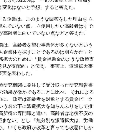
 しかし61.8%は「一部の業務で若干増加す
と違う変化はないと予想」すると答えた。
する企業は、このような回答をした理由を △
望んでいない点、 △使用したい高齢者はすで
格が高齢者に向いていない点などと答えた。
問題は、高齢者を望む事業体が多くないという
求人企業体を探すことであるのは明らかだ」と
務拡大のために 「賃金補助金のような政策支
意見が支配的」と伝え、 事実上、派遣拡大事
事実を表わした。
国策研究機関に発注して受け取った研究報告書
の効果が微かであることに比べ、 それによる
のに、 政府は高齢者を対象とする賃金ピーク
という名の下に派遣拡大を知らんふりをして推
「高所得の専門職と違い、高齢者は老後不安の
拒まない」とし 「無分別な派遣拡大は、労働
で、 いくら政府が改革と言っても改悪にしか