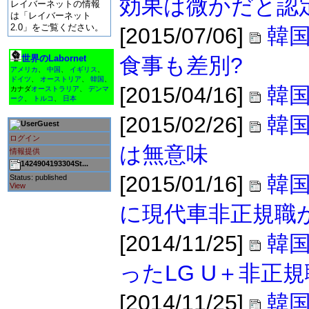
効果は微かだと認
レイバーネットの情報
は「レイバーネット
2.0」をご覧ください。
[2015/07/06]
韓国
世界のLabornet
食事も差別?
アメリカ
、
中国
、
イギリス
、
ドイツ
、
オーストリア
、
韓国
、
[2015/04/16]
韓国
カナダ
オーストラリア
、
デンマ
ーク
、
トルコ
、
日本
[2015/02/26]
韓
Guest
ログイン
は無意味
情報提供
1424904193304St...
[2015/01/16]
韓
Status: published
View
に現代車非正規職
[2014/11/25]
韓
ったLG U＋非正
[2014/11/25]
韓国