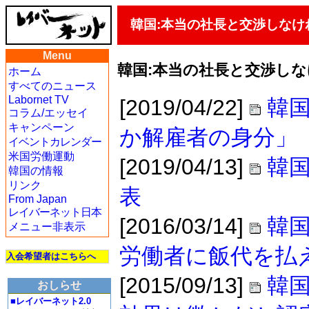
韓国:本当の社長と交渉しなけ
Menu
韓国:本当の社長と交渉し
ホーム
すべてのニュース
Labornet TV
[2019/04/22]
韓
コラム/エッセイ
キャンペーン
か解雇者の身分」
イベントカレンダー
米国労働運動
[2019/04/13]
韓
韓国の情報
リンク
表
From Japan
レイバーネット日本
[2016/03/14]
韓
メニュー非表示
労働者に飯代を払
入会希望者はこちらへ
[2015/09/13]
韓
おしらせ
■レイバーネット2.0