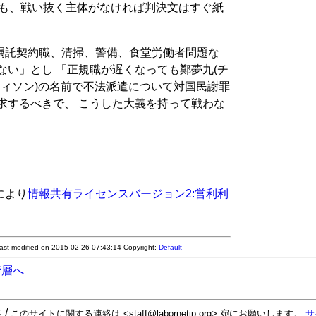
ても、戦い抜く主体がなければ判決文はすぐ紙
嘱託契約職、清掃、警備、食堂労働者問題な
ない」とし 「正規職が遅くなっても鄭夢九(チ
ウィソン)の名前で不法派遣について対国民謝罪
求するべきで、 こうした大義を持って戦わな
により
情報共有ライセンスバージョン2:営利利
Last modified on 2015-02-26 07:43:14
Copyright:
Default
階層へ
 /
このサイトに関する連絡は <staff@labornetjp.org> 宛にお願いします。
サ