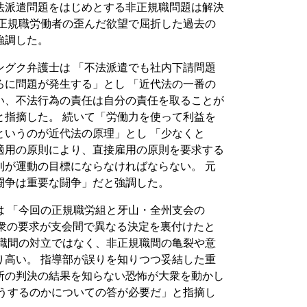
法派遣問題をはじめとする非正規職問題は解決
 正規職労働者の歪んだ欲望で屈折した過去の
強調した。
ングク弁護士は 「不法派遣でも社内下請問題
ろに問題が発生する」とし 「近代法の一番の
い、不法行為の責任は自分の責任を取ることが
と指摘した。 続いて「労働力を使って利益を
というのが近代法の原理」とし 「少なくと
適用の原則により、直接雇用の原則を要求する
則が運動の目標にならなければならない。 元
闘争は重要な闘争」だと強調した。
は 「今回の正規職労組と牙山・全州支会の
員大衆の要求が支会間で異なる決定を裏付けたと
規職間の対立ではなく、非正規職間の亀裂や意
り高い。 指導部が誤りを知りつつ妥結した重
所の判決の結果を知らない恐怖が大衆を動かし
どうするのかについての答が必要だ」と指摘し