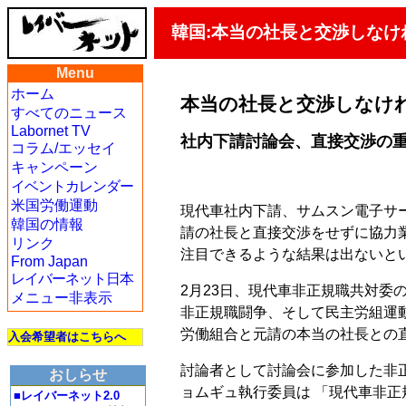
韓国:本当の社長と交渉しなけ
Menu
ホーム
本当の社長と交渉しなけ
すべてのニュース
Labornet TV
社内下請討論会、直接交渉の重
コラム/エッセイ
キャンペーン
イベントカレンダー
米国労働運動
現代車社内下請、サムスン電子サ
韓国の情報
請の社長と直接交渉をせずに協力
リンク
注目できるような結果は出ないと
From Japan
レイバーネット日本
2月23日、現代車非正規職共対委
メニュー非表示
非正規職闘争、そして民主労組運
労働組合と元請の本当の社長との
入会希望者はこちらへ
討論者として討論会に参加した非
おしらせ
ョムギュ執行委員は 「現代車非正規
■レイバーネット2.0