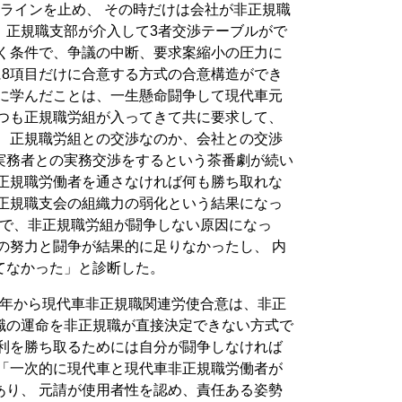
ラインを止め、 その時だけは会社が非正規職
、正規職支部が介入して3者交渉テーブルがで
開く条件で、争議の中断、要求案縮小の圧力に
に8項目だけに合意する方式の合意構造ができ
時に学んだことは、一生懸命闘争して現代車元
いつも正規職労組が入ってきて共に要求して、
、 正規職労組との交渉なのか、会社との交渉
実務者との実務交渉をするという茶番劇が続い
、正規職労働者を通さなければ何も勝ち取れな
非正規職支会の組織力の弱化という結果になっ
決まで、非正規職労組が闘争しない原因になっ
の努力と闘争が結果的に足りなかったし、 内
てなかった」と診断した。
00年から現代車非正規職関連労使合意は、非正
職の運命を非正規職が直接決定できない方式で
権利を勝ち取るためには自分が闘争しなければ
 「一次的に現代車と現代車非正規職労働者が
あり、 元請が使用者性を認め、責任ある姿勢