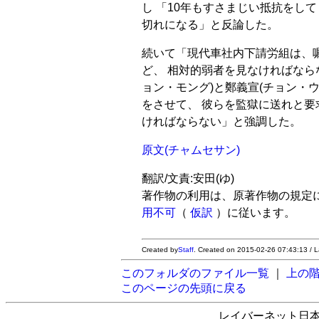
し 「10年もすさまじい抵抗をし
切れになる」と反論した。
続いて「現代車社内下請労組は、
ど、 相対的弱者を見なければなら
ョン・モング)と鄭義宣(チョン・
をさせて、 彼らを監獄に送れと要
ければならない」と強調した。
原文(チャムセサン)
翻訳/文責:安田(ゆ)
著作物の利用は、原著作物の規定
用不可
（
仮訳
）に従います。
Created by
Staff
. Created on 2015-02-26 07:43:13 / 
このフォルダのファイル一覧
｜
上の
このページの先頭に戻る
レイバーネット日本