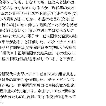
 交渉をしても、しなくても、ほとんど違いは
渉がどのような結果になるのか、現代車の失わ
サムスン電子サービスで下請(会社)連合会を(交
いう意味があったが、 本当の社長を(交渉に)
に行くのはいかに難しく危険だったのかを見せ
ば長く戦えないが、また見逃してはならないこ
た4年とサムスン電子サービス闘争の合意の結
う部分がある」と評価した。 パク・チョムギ
りだす闘争は(間接雇用闘争で)初めから持ち
 「現代車非正規職闘争の結果は、その後の非
す程の 階級代理戦を形成している」と重要性
労組現代車支部のチェ・ビョンスン組合員も、
る闘争の重要性を強調した。 チェ・ビョンス
者たちは、 雇用問題で独自に直接合意が出来
ー生産中止の時に始まり、今まですべての新車協
)が自分たちの組合員に対する交渉権を失って
た。