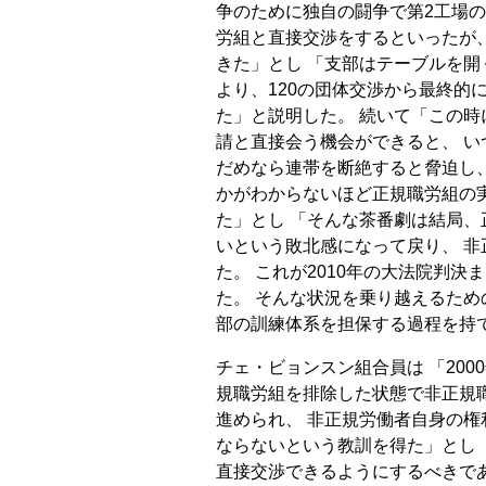
争のために独自の闘争で第2工場の
労組と直接交渉をするといったが
きた」とし 「支部はテーブルを
より、120の団体交渉から最終的
た」と説明した。 続いて「この
請と直接会う機会ができると、 
だめなら連帯を断絶すると脅迫し
かがわからないほど正規職労組の
た」とし 「そんな茶番劇は結局
いという敗北感になって戻り、 
た。 これが2010年の大法院判
た。 そんな状況を乗り越えるため
部の訓練体系を担保する過程を持
チェ・ビョンスン組合員は 「20
規職労組を排除した状態で非正規
進められ、 非正規労働者自身の
ならないという教訓を得た」とし
直接交渉できるようにするべきで