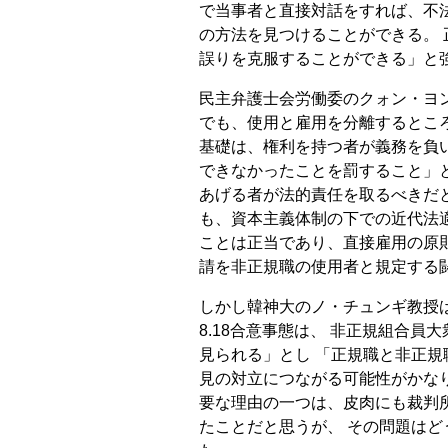
で当事者と直接対話をすれば、不
の方法を見つけることができる。
誤りを克服することができる」と
民主弁護士会労働委のクォン・ヨ
でも、使用と雇用を分離するとこ
基礎は、権利を持つ者が義務を負
できなかったことを罰すること」
あげる者が法的責任を取るべきだ
も、資本主義体制の下での近代法
ことは正当であり、直接雇用の原
請を非正規職の使用者と規定する
しかし韓神大のノ・チュンギ教授
8.18合意事態は、 非正規組合
見られる」とし 「正規職と非正
見の対立につながる可能性がかな
要な理由の一つは、皮肉にも裁判
たことだと思うが、 その問題は