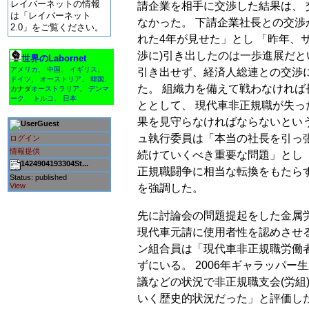
レイバーネットの情報
請企業を相手に交渉した結果は、
は「レイバーネット
なかった。 下請企業社長との交
2.0」をご覧ください。
れた4年が見せた」とし 「昨年、
渉に)引き出したのは一歩進展だと
世界のLabornet
アメリカ
、
中国
、
イギリス
、
引き出せず、経済人総連との交渉
ドイツ
、
オーストリア
、
韓国
、
た。 組織力を備えて戦わなけれ
カナダ
オーストラリア
、
デンマ
ーク
、
トルコ
、
日本
ととして、 現代車非正規職が失っ
果を見守らなければならないとい
Guest
ュ執行委員は「本当の社長を引っ張
ログイン
情報提供
続けていくべき重要な問題」とし
1424904193304St...
正規職闘争に相当な転換をもたら
Status: published
View
を強調した。
先に討論会の問題提起をした金属
現代車元請に使用者性を認めさせ
ン組合員は「現代車非正規職労働
ずにいる。 2006年ギャラッパ
議などの状況で非正規職支会(労組
いく歴史的状況だった」と評価し