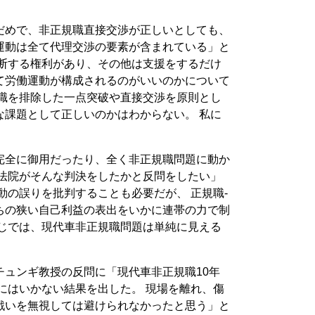
だめで、非正規職直接交渉が正しいとしても、
運動は全て代理交渉の要素が含まれている」と
判断する権利があり、その他は支援をするだけ
て労働運動が構成されるのがいいのかについて
規職を排除した一点突破や直接交渉を原則とし
な課題として正しいのかはわからない。 私に
完全に御用だったり、全く非正規職問題に動か
大法院がそんな判決をしたかと反問をしたい」
動の誤りを批判することも必要だが、 正規職-
ちの狭い自己利益の表出をいかに連帯の力で制
感じでは、現代車非正規職問題は単純に見える
チュンギ教授の反問に「現代車非正規職10年
にはいかない結果を出した。 現場を離れ、傷
戦いを無視しては避けられなかったと思う」と