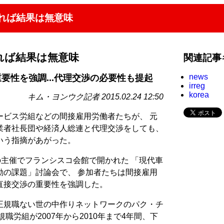
れば結果は無意味
れば結果は無意味
関連記事
news
要性を強調...代理交渉の必要性も提起
irreg
korea
キム・ヨンウク記者 2015.02.24 12:50
ービス労組などの間接雇用労働者たちが、 元
業者社長団や経済人総連と代理交渉をしても、
いう指摘があがった。
の主催でフランシスコ会館で開かれた 「現代車
動の課題」討論会で、 参加者たちは間接雇用
直接交渉の重要性を強調した。
正規職ない世の中作りネットワークのパク・チ
職労組が2007年から2010年まで4年間、下