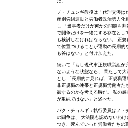
た。
ノ・チュンギ教授は「代理交渉は
産別労組運動と労働者政治勢力化
し 「当事者だけが何かの問題を
で闘争だけを一緒にする存在とし
も検討しなければならない。 正
て位置づけることが運動の長期的
も答はない」と付け加えた。
続いて「もし現代車正規職労組が
ないような状態なら、 果たして
とし 「長期的に見れば、正規職運
非正規職の連帯と正規職労働者た
御するのかを考える時だ。 私の
が単純ではない」と述べた。
パク・チョムギュ執行委員はノ・
の闘争は、 大法院も認めないわけ
つき、死んでいった労働者たちの