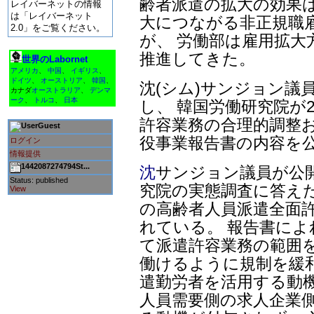
齢者派遣の拡大の効果は
レイバーネットの情報
は「レイバーネット
大につながる非正規職
2.0」をご覧ください。
が、 労働部は雇用拡大
推進してきた。
世界のLabornet
アメリカ
、
中国
、
イギリス
、
ドイツ
、
オーストリア
、
韓国
、
沈(シム)サンジョン議
カナダ
オーストラリア
、
デンマ
ーク
、
トルコ
、
日本
し、 韓国労働研究院が2
許容業務の合理的調整お
Guest
役事業報告書の内容を
ログイン
情報提供
1442087274794St...
沈
サンジョン議員が公
Status: published
究院の実態調査に答えた
View
の高齢者人員派遣全面
れている。 報告書によ
て派遣許容業務の範囲
働けるように規制を緩
遣勤労者を活用する動
人員需要側の求人企業