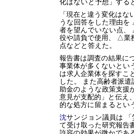
化はないと予想」する
「現在と違う変化はな
うな回答をした理由を
者を望んでいない点、
役や請負で使用、 △
点などと答えた。
報告書は調査の結果に
事業体が多くないとい
は求人企業体を探すこ
した。 また高齢者派遣
助金のような政策支援
意見が支配的」と伝え、
的な処方に留まるとい
沈
サンジョン議員は 
て受け取った研究報告
許容の効果が微かであ