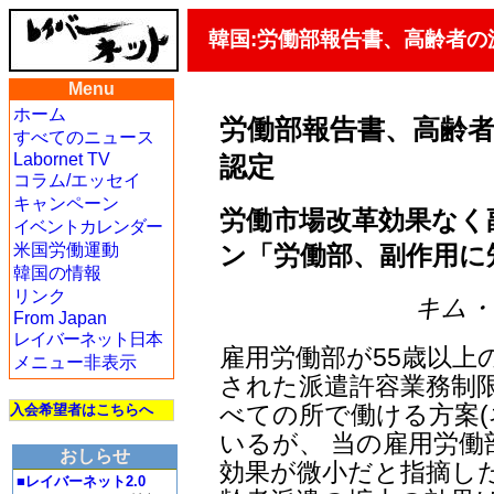
韓国:労働部報告書、高齢者
Menu
ホーム
労働部報告書、高齢
すべてのニュース
Labornet TV
認定
コラム/エッセイ
キャンペーン
労働市場改革効果なく
イベントカレンダー
ン「労働部、副作用に
米国労働運動
韓国の情報
リンク
キム・ヨ
From Japan
レイバーネット日本
雇用労働部が55歳以上
メニュー非表示
された派遣許容業務制限
べての所で働ける方案(
入会希望者はこちらへ
いるが、 当の雇用労
おしらせ
効果が微小だと指摘し
■レイバーネット2.0