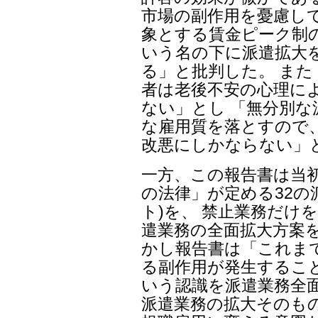
市場の副作用を憂慮し
象とする賃金ピーク制
いう名の下に派遣拡大
る」と批判した。 ま
者は老後不安の心理に
ない」とし 「無分別な
な雇用質を落とすので
改悪にしかならない」
一方、この報告書は当
の法律」が定める32の
ト)を、 禁止業務だけを
遣業務の全面拡大方案
かし報告書は「これま
る副作用が発生するこ
いう認識を派遣業務全
派遣業務の拡大そのも