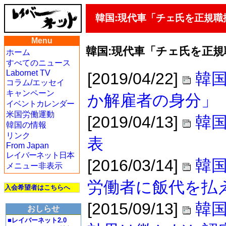
韓国:現代車「チェ氏を正規職
Menu
韓国:現代車「チェ氏を正
ホーム
すべてのニュース
Labornet TV
[2019/04/22]
韓
コラム/エッセイ
キャンペーン
か解雇者の身分」
イベントカレンダー
米国労働運動
[2019/04/13]
韓
韓国の情報
リンク
表
From Japan
レイバーネット日本
[2016/03/14]
韓
メニュー非表示
労働者に飯代を払
入会希望者はこちらへ
[2015/09/13]
韓
おしらせ
■レイバーネット2.0