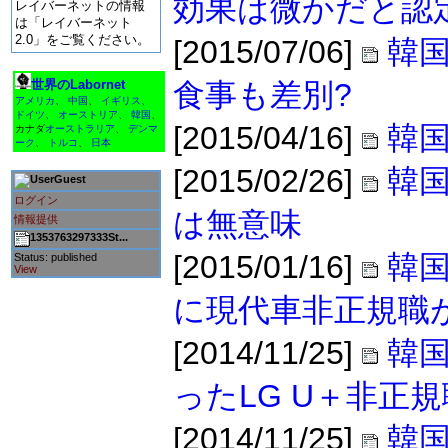
効果は微かだと認
レイバーネットの情報
は「レイバーネット
2.0」をご覧ください。
[2015/07/06]
韓国
世界のLabornet
食事も差別?
アメリカ
、
中国
、
イギリス
、
ドイツ
、
オーストリア
、
韓国
、
[2015/04/16]
韓国
カナダ
オーストラリア
、
デンマ
ーク
、
トルコ
、
日本
[2015/02/26]
韓
Guest
ログイン
は無意味
情報提供
1353763297333St...
[2015/01/16]
韓
Status: published
View
に現代車非正規職
[2014/11/25]
韓
ったLG U＋非正
[2014/11/25]
韓国