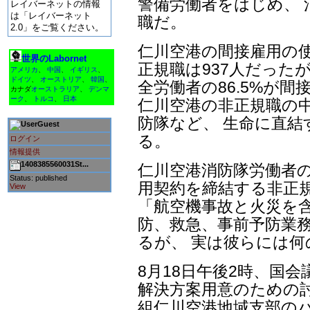
警備労働者をはじめ、 
レイバーネットの情報
は「レイバーネット
職だ。
2.0」をご覧ください。
仁川空港の間接雇用の使
世界のLabornet
正規職は937人だった
アメリカ
、
中国
、
イギリス
、
ドイツ
、
オーストリア
、
韓国
、
全労働者の86.5%が
カナダ
オーストラリア
、
デンマ
ーク
、
トルコ
、
日本
仁川空港の非正規職の
防隊など、 生命に直
Guest
る。
ログイン
情報提供
1408385560031St...
仁川空港消防隊労働者の
Status: published
用契約を締結する非正規
View
「航空機事故と火災を
防、救急、事前予防業
るが、 実は彼らには
8月18日午後2時、国
解決方案用意のための
組仁川空港地域支部の