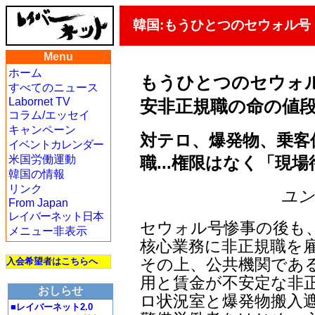
韓国:もうひとつのセウォル号
Menu
ホーム
もうひとつのセウォ
すべてのニュース
Labornet TV
安非正規職の命の値段
コラム/エッセイ
キャンペーン
対テロ、爆発物、乗客
イベントカレンダー
職...権限はなく「現
米国労働運動
韓国の情報
リンク
ユン・
From Japan
レイバーネット日本
セウォル号惨事の後も
メニュー非表示
核心業務に非正規職を
その上、公共機関であ
入会希望者はこちらへ
用と賃金が不安定な非
おしらせ
ロ状況室と爆発物搬入
■レイバーネット2.0