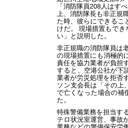
「消防隊員208人はす
上、消防隊長も非正規
た時、彼らにできるこ
けだ。 現場措置もで
い」と説明した。
非正規職の消防隊員は
の現場措置にも消極的
責任を協力業者が負担
すると、空港公社が下
業者が労災処理を拒否
ソン支会長は「その上
で亡くなった場合の補償
た。
特殊警備業務を担当す
テロ状況室運営、事故
業務などの警備保安労