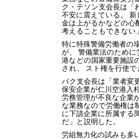
ク・テソン支会長は「
不安に震えている。 
金は上がるかなどの心
考えることもできない
特に特殊警備労働者の
が、 警備業法のために
港などの国家重要施設
され、 スト権を行使
パク支会長は「業者変
保安企業が仁川空港入
労務管理が不良な企業
な業務なので労働権は
に下請企業に所属する
だ」と説明した。
労組無力化の試みも多