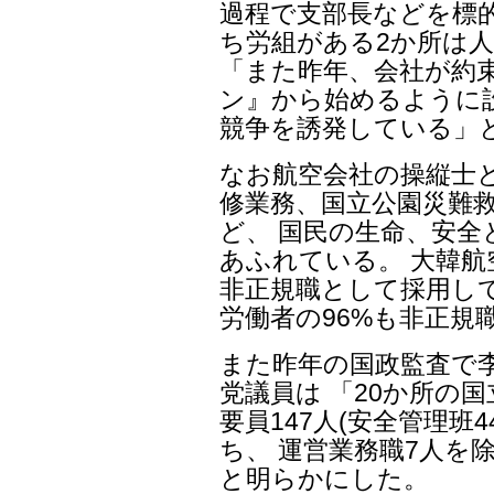
過程で支部長などを標的
ち労組がある2か所は
「また昨年、会社が約
ン』から始めるように
競争を誘発している」
なお航空会社の操縦士
修業務、国立公園災難
ど、 国民の生命、安
あふれている。 大韓航
非正規職として採用し
労働者の96%も非正規
また昨年の国政監査で李
党議員は 「20か所の
要員147人(安全管理班
ち、 運営業務職7人を
と明らかにした。