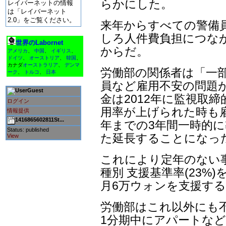
らかにした。
レイバーネットの情報
は「レイバーネット
2.0」をご覧ください。
来年からすべての警備
しろ人件費負担につな
世界のLabornet
からだ。
アメリカ
、
中国
、
イギリス
、
ドイツ
、
オーストリア
、
韓国
、
カナダ
オーストラリア
、
デンマ
労働部の関係者は「一
ーク
、
トルコ
、
日本
員など雇用不安の問題
Guest
金は2012年に監視取
ログイン
用率が上げられた時も雇
情報提供
1416865602811St...
年までの3年間一時的
Status: published
た延長することになっ
View
これにより定年のない
種別 支援基準率(23%
月6万ウォンを支援す
労働部はこれ以外にも
1分期中にアパートな