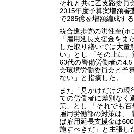
それと共に乙支路委員
2015年度予算案増額
で285億を増額編成す
統合進歩党の洪性奎(ホ
「雇用延長支援金をま
した取り繕いでは大量
い」とし 「その上に、
60代の警備労働者の4.
会環境労働委員会と予
ない」と指摘した。
また「見かけだけの現
ての労働者に差別なく
策」とし 「それでも
雇用労働部の対策は、
ば雇用延長支援金は60
施すべきだ」と主張し