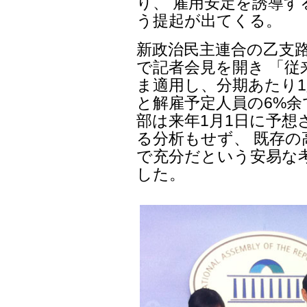
り、 雇用安定を誘導
う提起が出てくる。
新政治民主連合の乙支
で記者会見を開き 「
ま適用し、分期あたり1
と解雇予定人員の6%余
部は来年1月1日に予想
る分析もせず、 既存の
で充分だという安易な
した。