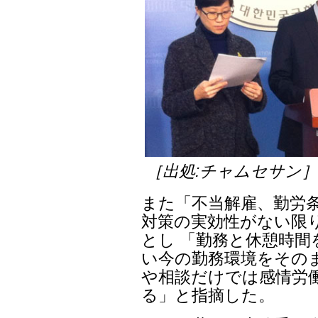
［出処:チャムセサン
また「不当解雇、勤労
対策の実効性がない限
とし 「勤務と休憩時
い今の勤務環境をその
や相談だけでは感情労
る」と指摘した。