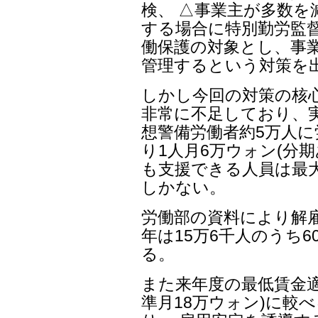
検、 △事業主が多数を
する場合に特別勤労監督
働保護の対象とし、事
管理するという対策を
しかし今回の対策の核
非常に不足しており、実
想警備労働者約5万人に
り1人月6万ウォン(分
も支援できる人員は最大
しかない。
労働部の資料により解雇
年は15万6千人のうち
る。
また来年度の最低賃金適
準月18万ウォン)に較べ