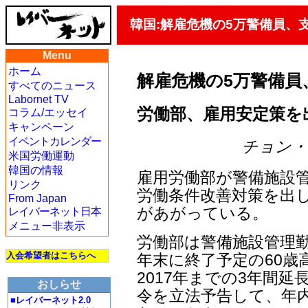
韓国:解雇危機の5万警備員、
Menu
ホーム
解雇危機の5万警備員
すべてのニュース
Labornet TV
労働部、雇用安定策を
コラム/エッセイ
キャンペーン
イベントカレンダー
チョン・ジェ
米国労働運動
韓国の情報
雇用労働部が警備施設
リンク
労働条件改善対策を出
From Japan
があがっている。
レイバーネット日本
メニュー非表示
労働部は警備施設管理勤
入会希望者はこちらへ
年末に終了予定の60歳
2017年までの3年間延
おしらせ
令を立法予告して、年内
■レイバーネット2.0