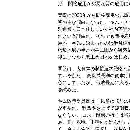
だ。 間接雇用が劣悪な質の雇用
実際に2000年から間接雇用の比
態の主な傾向になった。 キム・
製造業で日常化している社内下請
だという理由だ。 それでも間接雇
用が一番先に始まったのは半月始
密集地域の半月始華工団から製造
後にソウル九老工業団地をはじめ
問題は、大資本の収益追求戦略と
ている点だ。 高度成長期の資本
心にしていたが、 低成長期に入
を試みた。
キム政策委員長は 「以前は収益
が重要だ。 利益率を上げて短期
ならない。 コスト削減の核心は
雇、非正規職、下請化が進んだ」
く、今すぐ労働を搾取し、収益を上げ