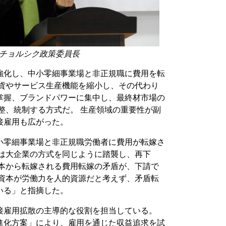
チョルシク政策委員長
強化し、中小零細事業場と非正規職に費用を転
財貨やサービス生産機能を縮小し、その代わり
掌握、ブランドパワーに集中し、最終材市場の
整、統制する方式だ。 生産領域の重要性が副
接雇用も広がった。
小零細事業場と非正規職労働者に費用が転嫁さ
業は大企業の方式を同じように踏襲し、再下
資本から転嫁される費用転嫁の矛盾が、下請で
は資本が労働力を人的資源だと考えず、矛盾転
いる」と指摘した。
接雇用拡散の主導的な役割を担当している。
進化方案」により、雇用を通じた収益追求を試