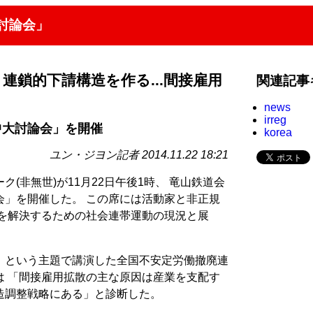
討論会」
連鎖的下請構造を作る...間接雇用
関連記事
news
irreg
中大討論会」を開催
korea
ユン・ジヨン記者 2014.11.22 18:21
(非無世)が11月22日午後1時、 竜山鉄道会
会」を開催した。 この席には活動家と非正規
題を解決するための社会連帯運動の現況と展
」という主題で講演した全国不安定労働撤廃連
は 「間接雇用拡散の主な原因は産業を支配す
造調整戦略にある」と診断した。