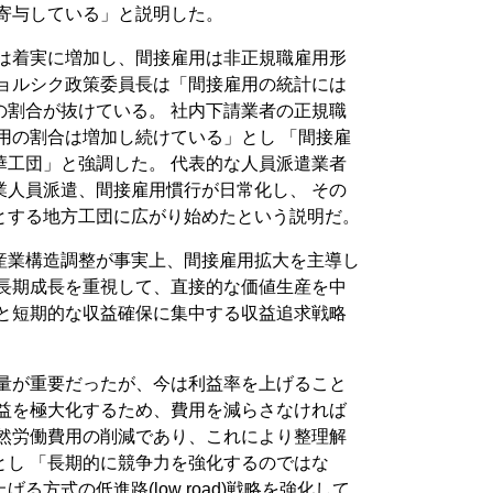
に寄与している」と説明した。
重は着実に増加し、間接雇用は非正規職雇用形
チョルシク政策委員長は「間接雇用の統計には
の割合が抜けている。 社内下請業者の正規職
用の割合は増加し続けている」とし 「間接雇
華工団」と強調した。 代表的な人員派遣業者
業人員派遣、間接雇用慣行が日常化し、 その
とする地方工団に広がり始めたという説明だ。
産業構造調整が事実上、間接雇用拡大を主導し
は長期成長を重視して、直接的な価値生産を中
ると短期的な収益確保に集中する収益追求戦略
の量が重要だったが、今は利益率を上げること
収益を極大化するため、費用を減らさなければ
当然労働費用の削減であり、これにより整理解
とし 「長期的に競争力を強化するのではな
る方式の低進路(low road)戦略を強化して