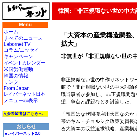
韓国:「非正規職ない世の中大
Menu
ホーム
「大資本の産業構造調整、
すべてのニュース
拡大」
Labornet TV
コラム/エッセイ
非無世が「非正規職ない世の
キャンペーン
イベントカレンダー
米国労働運動
韓国の情報
非正規職ない世の中作りネットワーク
リンク
館で「非正規職ない世の中大討論
From Japan
レイバーネット日本
職当事者が参加し、 非正規職問
メニュー非表示
望、争点と課題などを討論した。
「韓国はなぜ間接雇用天国なのか
入会希望者はこちらへ
帯のキム・チョルシク政策委員長
おしらせ
る大資本の収益追求戦略、産業構
■レイバーネット2.0