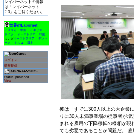
レイバーネットの情報
は「レイバーネット
2.0」をご覧ください。
世界のLabornet
アメリカ
、
中国
、
イギリス
、
ドイツ
、
オーストリア
、
韓国
、
カナダ
オーストラリア
、
デンマ
ーク
、
トルコ
、
日本
Guest
ログイン
情報提供
1416787442287St...
Status: published
View
彼は「すでに300人以上の大企業
りに30人未満事業場の従事者が増
まれる雇用の下降移転の様相が現
ても劣悪であることが問題だ。 