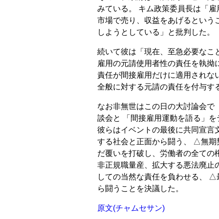
みている。 キム政策委員長は「
市場で売り、収益をあげるという
しようとしている」と批判した。
続いて彼は「現在、至急必要なこ
雇用の元請使用者性の責任を執拗
責任が間接雇用だけに適用されな
全般に対する元請の責任を付与す
なお非無世はこの日の大討論会で
談会と 「間接雇用運動を語る」
彼らはイベントの最後に共同宣言
する社会と正面から闘う、 △無
だ覆いを打破し、労働者の全ての
非正規職量産、拡大する悪法廃止
しての当然な責任を負わせる、 
ら闘うことを決議した。
原文(チャムセサン)