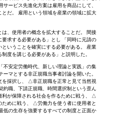
雇用サービス先進化方案は雇用を商品にして、
ことだ。 雇用という領域を産業の領域に拡大
とは、使用者の概念を拡大することだ。 間接
に要求する必要がある」とし 「同時に元請の
いということを確実にする必要がある。 産業
る制度を講じる必要がある」と説明した。
 「不安定労働時代、新しい理論と実践」の集
をテーマとする非正規職当事者討論を開いた。
文を採択し、 △非正規職を正常と見て当然視
期契約職、下請正規職、時間選択制という歪ん
権利が保障される社会を作るために戦う、 △
のために戦う、 △労働力を使う者に使用者と
△最低の生存を強要するすべての制度と正面か