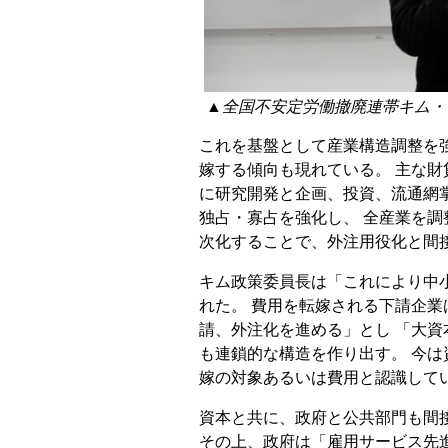
▲全国不安定労働撤廃連帯キム・
これを基盤として産業構造調整を
嫁する傾向も現れている。 主な
に研究開発と企画、投資、流通網
独占・寡占を強化し、 全産業を調
次化することで、外注用役化と間
キム政策委員長は「これにより中
れた。 費用を転嫁される下請企
請、外注化を進める」とし 「大
も連鎖的な構造を作り出す。 今
嫁の対象あるいは費用と認識して
資本と共に、政府と公共部門も間
その上、政府は「雇用サービス先