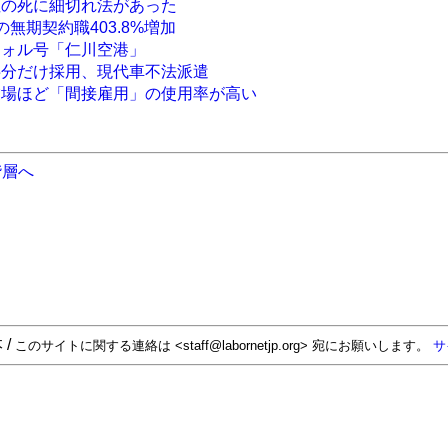
性の死に細切れ法があった
無期契約職403.8%増加
ウォル号「仁川空港」
半分だけ採用、現代車不法派遣
業場ほど「間接雇用」の使用率が高い
階層へ
 /
このサイトに関する連絡は <staff@labornetjp.org> 宛にお願いします。
サ