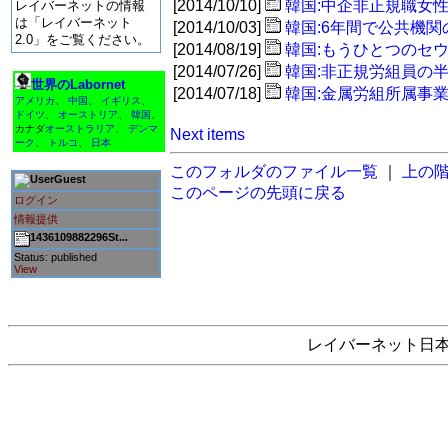
[2014/10/10]
韓国:中企非正規職女
レイバーネットの情報
は「レイバーネット
[2014/10/03]
韓国:6年間で公共機関の
2.0」をご覧ください。
[2014/08/19]
韓国:もうひとつのセ
[2014/07/26]
韓国:非正規労組員の
世界のLabornet
[2014/07/18]
韓国:金属労組所属事
アメリカ
、
中国
、
イギリス
、
ドイツ
、
オーストリア
、
韓国
、
カナダ
オーストラリア
、
デンマ
Next items
ーク
、
トルコ
、
日本
このフォルダのファイル一覧
｜
上の
Guest
このページの先頭に戻る
ログイン
情報提供
1436109882296St...
Status: published
View
レイバーネット日本