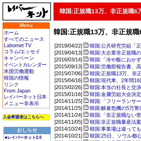
韓国:正規職13万、非正規職6万
Menu
韓国:正規職13万、非正規職6
ホーム
すべてのニュース
Labornet TV
[2019/04/22]
韓国:公共研究労組「
コラム/エッセイ
[2019/04/13]
韓国:大企業非正規職
キャンペーン
[2016/03/14]
韓国:「冷や飯におか
イベントカレンダー
[2015/09/13]
韓国:労働部報告書、
米国労働運動
[2015/07/06]
韓国:正規職13万、非正
韓国の情報
[2015/04/16]
韓国:現代車、2年間1
リンク
[2015/02/26]
韓国:本当の社長と交
From Japan
[2015/01/16]
韓国:金属労組大会決
レイバーネット日本
[2014/11/25]
韓国:「フリーランサー
メニュー非表示
[2014/11/25]
韓国:解雇危機の5万警
[2014/11/24]
韓国:「非正規職ない
入会希望者はこちらへ
[2014/11/05]
韓国:非正規職量産法案
[2014/10/24]
韓国:事業場は違って
おしらせ
[2014/10/21]
韓国:25日、ソウル
■レイバーネット2.0