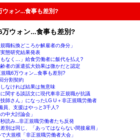
ウォン...食事も差別?
万ウォン...食事も差別?
正規職転換どころか解雇者の身分」
の実態研究結果発表
ずもなく…」給食労働者に飯代を払え?
高齢者の派遣拡大効果は微かだと認定
規職6万ウォン...食事も差別?
6回分割契約
渉しなければ結果は無意味
定に関する談話文に現代車非正規職が抗議
技師さん」になったLG U＋非正規職労働者
備員、支援はやっと3千人?
世の中大討論会」
秒読み...非正規職労働者たち反発
も差別は同じ、「あってはならない間接雇用」
都心で大規模「非正規職労働者大会」