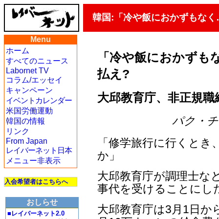
韓国:「冷や飯におかずもなく
Menu
ホーム
「冷や飯におかずも
すべてのニュース
Labornet TV
払え?
コラム/エッセイ
キャンペーン
大邱教育庁、非正規職
イベントカレンダー
米国労働運動
パク・チュン
韓国の情報
リンク
「修学旅行に行くとき
From Japan
レイバーネット日本
か」
メニュー非表示
大邱教育庁が調理士な
入会希望者はこちらへ
事代を受けることにし
おしらせ
大邱教育庁は3月1日か
■レイバーネット2.0