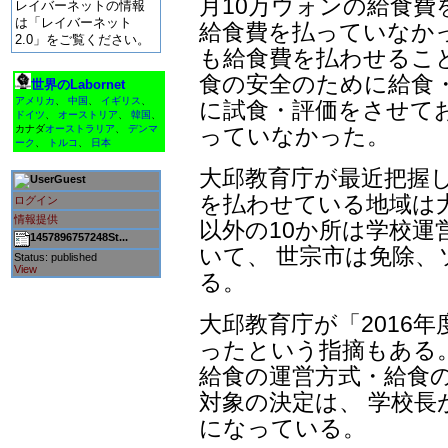
月10万ウォンの給食費
レイバーネットの情報
は「レイバーネット
給食費を払っていなかっ
2.0」をご覧ください。
も給食費を払わせるこ
食の安全のために給食
世界のLabornet
アメリカ
、
中国
、
イギリス
、
に試食・評価をさせて
ドイツ
、
オーストリア
、
韓国
、
っていなかった。
カナダ
オーストラリア
、
デンマ
ーク
、
トルコ
、
日本
大邱教育庁が最近把握
Guest
を払わせている地域は大
ログイン
情報提供
以外の10か所は学校
1457896757248St...
いて、 世宗市は免除
Status: published
View
る。
大邱教育庁が「2016
ったという指摘もある
給食の運営方式・給食
対象の決定は、 学校
になっている。