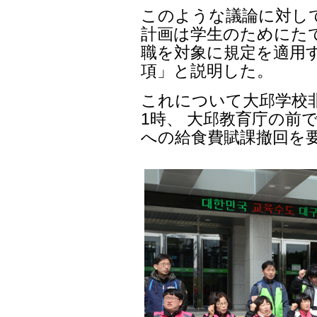
このような議論に対し
計画は学生のためにた
職を対象に規定を適用
項」と説明した。
これについて大邱学校非
1時、 大邱教育庁の前
への給食費賦課撤回を