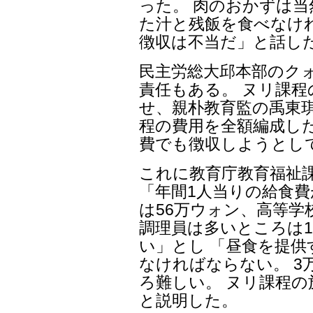
った。 肉のおかずは当
た汁と残飯を食べなけ
徴収は不当だ」と話し
民主労総大邱本部のク
責任もある。 ヌリ課
せ、親朴教育監の禹東琪
程の費用を全額編成した
費でも徴収しようとし
これに教育庁教育福祉
「年間1人当りの給食費
は56万ウォン、高等学
調理員は多いところは
い」とし 「昼食を提
なければならない。 
ろ難しい。 ヌリ課程
と説明した。