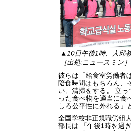
▲10日午後1時、大
［出処:ニュースミン］
彼らは「給食室労働者
陪食時間はもちろん、
い、清掃をする。 立
った食べ物を適当に食
しろ公平性に外れる」
全国学校非正規職労組
部長は 「午後1時を過