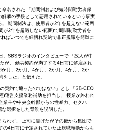
と命名された 「期間制および短時間勤労者保
の解雇の手段として悪用されているという事実
。 期間制法は、使用者が2年を超えない範囲
間が2年を超過しない範囲)で期間制勤労者を
ければいつでも細切れ契約で非正規職を簡単に
日、SBSラジオのインタビューで 「故人が中
たが、 勤労契約が満了する4日前に解雇され
6か月、2か月、4か月、2か月、4か月、2か
約をした」と伝えた。
の契約で通ったのではない」とし 「SB-CEO
程)運営支援業務補助を担当し、 授業が終われ
で企業主や中央会幹部からの性暴力、セクハ
端な選択をした背景を説明した。
えられず、 上司に告げたがその後から集団で
了の4日前に予定されていた正規職転換からも