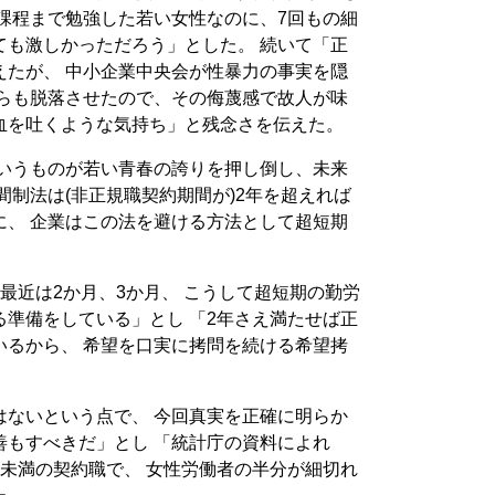
課程まで勉強した若い女性なのに、7回もの細
ても激しかっただろう」とした。 続いて「正
えたが、 中小企業中央会が性暴力の事実を隠
からも脱落させたので、その侮蔑感で故人が味
血を吐くような気持ち」と残念さを伝えた。
というものが若い青春の誇りを押し倒し、未来
間制法は(非正規職契約期間が)2年を超えれば
に、 企業はこの法を避ける方法として超短期
最近は2か月、3か月、 こうして超短期の勤労
準備をしている」とし 「2年さえ満たせば正
いるから、 希望を口実に拷問を続ける希望拷
はないという点で、 今回真実を正確に明らか
善もすべきだ」とし 「統計庁の資料によれ
年未満の契約職で、 女性労働者の半分が細切れ