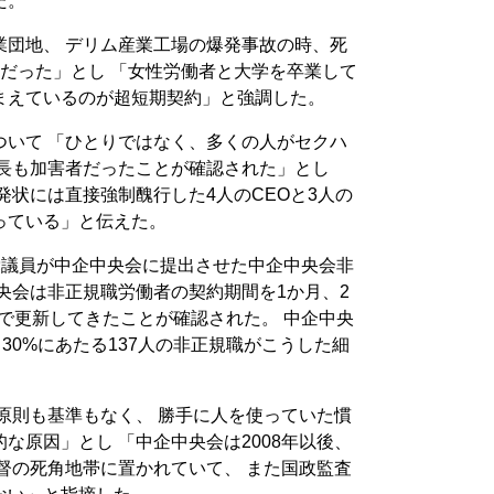
た。
業団地、 デリム産業工場の爆発事故の時、死
だった」とし 「女性労働者と大学を卒業して
まえているのが超短期契約」と強調した。
ついて 「ひとりではなく、多くの人がセクハ
部長も加害者だったことが確認された」とし
発状には直接強制醜行した4人のCEOと3人の
っている」と伝えた。
党議員が中企中央会に提出させた中企中央会非
央会は非正規職労働者の契約期間を1か月、2
位で更新してきたことが確認された。 中企中央
30%にあたる137人の非正規職がこうした細
原則も基準もなく、 勝手に人を使っていた慣
な原因」とし 「中企中央会は2008年以後、
督の死角地帯に置かれていて、 また国政監査