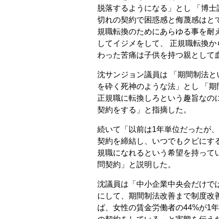
脱落するようになる」とし 「博士
切れの契約で困惑感と侮蔑感はと
規職転換のためにあらゆる事を耐
してイジメをして、 正規職転換
わった苦痛は子供を持つ親として
沈サンジョン議員は 「期間制法
を砕く死神のような法」とし 「期
正規職に転換しろという趣旨なの
契約をする」と指摘した。
続いて「以前は1年単位だったが、
契約を締結し、いつでもクビにする
規職になれるという希望を持って
問契約」と説明した。
沈議員は「中小企業中央会だけで
にして、期間制法改善まで制度改
ば、女性の賃金労働者の44%が1