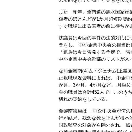
の契約をしている」と実態を伝え
また「昨年、全南道の麗水国家産
傷者のほとんどが1か月超短期契約
すぐ職場に出る若者の前に待ちか
沈議員は今回の事件の法的対応に
ラをし、 中小企業中央会の担当
「遺族は今日告発する予定で、 告
中小企業中央会幹部のリストが入
なお金霽南(キム・ジェナム)正義
正規職現況資料によれば、 中企中
か月、3か月、4か月など、 月単
会の職員は合計452人で、このうち
切れの契約をしている。
金霽南議員は 「中企中央会が何の
行が結局、残念な死を呼んだ根本的
国政監査の対象から除外され、 監