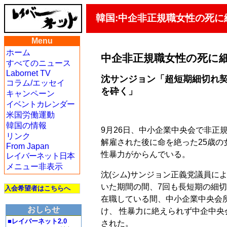
韓国:中企非正規職女性の死に
Menu
ホーム
中企非正規職女性の死に
すべてのニュース
Labornet TV
沈サンジョン「超短期細切れ契
コラム/エッセイ
を砕く」
キャンペーン
イベントカレンダー
米国労働運動
韓国の情報
9月26日、中小企業中央会で非正
リンク
解雇された後に命を絶った25歳の
From Japan
性暴力がからんでいる。
レイバーネット日本
メニュー非表示
沈(シム)サンジョン正義党議員に
いた期間の間、7回も長短期の細切
入会希望者はこちらへ
在職している間、中小企業中央会
おしらせ
け、 性暴力に絶えられず中企中
■レイバーネット2.0
された。