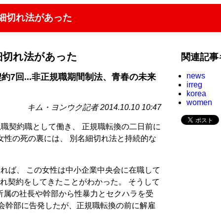
細切れ法があった
細切れ法があった
関連記事
news
約7回...非正規職期間制法、青春の未来
irreg
korea
women
キム・ヨンウク記者 2014.10.10 10:47
規職契約職として働き、 正規職転換の二日前に
女性の死の裏には、 別名細切れ法と持続的な
よれば、 この女性は中小企業中央会に在職して
れ契約をしてきたことがわかった。 そうして
所属の社長や幹部から性暴力とセクハラを受
央会幹部に告発したが、正規職転換の前に解雇