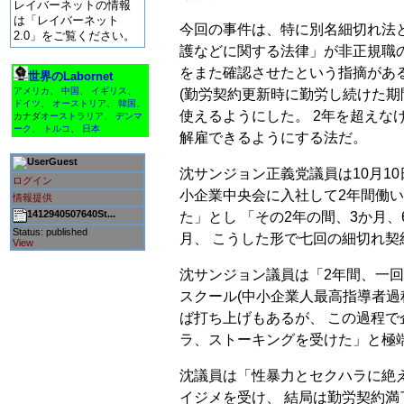
レイバーネットの情報
は「レイバーネット
今回の事件は、特に別名細切れ法
2.0」をご覧ください。
護などに関する法律」が非正規職
をまた確認させたという指摘がある
世界のLabornet
アメリカ
、
中国
、
イギリス
、
(勤労契約更新時に勤労し続けた期
ドイツ
、
オーストリア
、
韓国
、
使えるようにした。 2年を超えな
カナダ
オーストラリア
、
デンマ
ーク
、
トルコ
、
日本
解雇できるようにする法だ。
Guest
沈サンジョン正義党議員は10月10
ログイン
小企業中央会に入社して2年間働い
情報提供
1412940507640St...
た」とし 「その2年の間、3か月、
Status: published
月、 こうした形で七回の細切れ契
View
沈サンジョン議員は「2年間、一回
スクール(中小企業人最高指導者過
ば打ち上げもあるが、 この過程
ラ、ストーキングを受けた」と極
沈議員は「性暴力とセクハラに絶
イジメを受け、 結局は勤労契約満