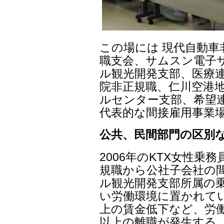
この場には 現代自動車
職支会、サムスン電子
ル観光開発支部、医療
院非正規職、仁川空港
ルセンター支部、希望
代表的な間接雇用事業
公共、民間部門の区別
2006年のKTX女性乗
規職から公社子会社の
ル観光開発支部所属の乗
い労働環境に置かれて
上の賃金低下など、労働
以上の離職が発生する