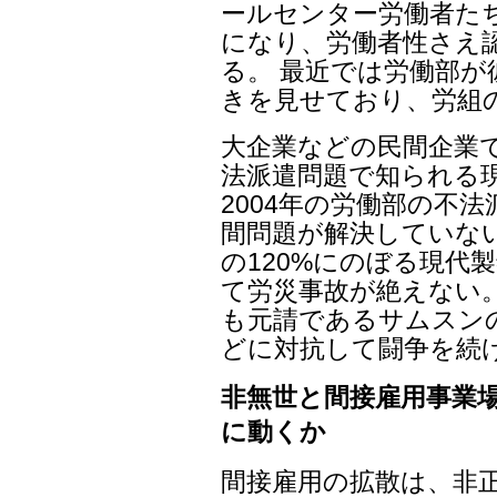
ールセンター労働者た
になり、労働者性さえ
る。 最近では労働部
きを見せており、労組
大企業などの民間企業で
法派遣問題で知られる
2004年の労働部の不
間問題が解決していな
の120%にのぼる現代
て労災事故が絶えない
も元請であるサムスン
どに対抗して闘争を続
非無世と間接雇用事業
に動くか
間接雇用の拡散は、非