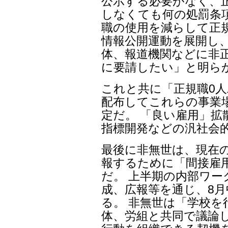
公示する必要がなく、正
しなくても何の処罰条
職の使用を減らして正
情報公開運動を展開し、
体、報道機関などに非
に要請したい」と明ら
これと共に「正規職0
配布してこれらの事業
定だ。 「良い雇用」
指標開発などの汎社会
最後に非無世は、現在
報するために「間接雇
だ。 上半期の内部ワ
成、広報等を通じ、8月
る。 非無世は「学校を
体、労組と共同で議論