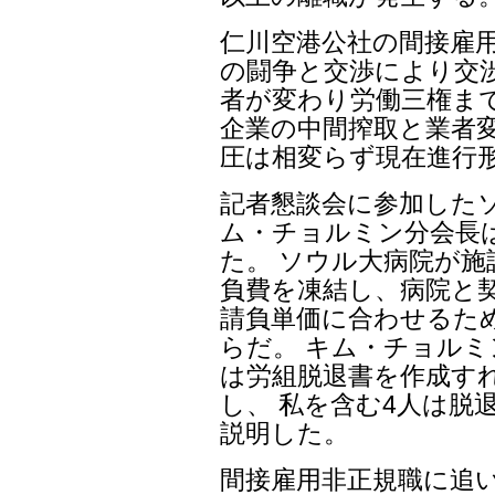
仁川空港公社の間接雇
の闘争と交渉により交
者が変わり労働三権ま
企業の中間搾取と業者
圧は相変らず現在進行
記者懇談会に参加した
ム・チョルミン分会長
た。 ソウル大病院が
負費を凍結し、病院と
請負単価に合わせるた
らだ。 キム・チョルミ
は労組脱退書を作成す
し、 私を含む4人は脱
説明した。
間接雇用非正規職に追