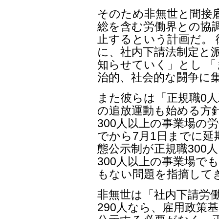
そのため非無世と間接
総を含む労働界との協
止するという計画だ。
に、社内下請法制定と
知らせていく」とし 
治的、社会的な闘争に
また彼らは「正規職0
の追放運動も始める方
300人以上の事業場の
でから7月1日までに延
態公示制が正規職300
300人以上の事業場で
もない問題を指摘して
非無世は「社内下請労
290人なら、雇用政策