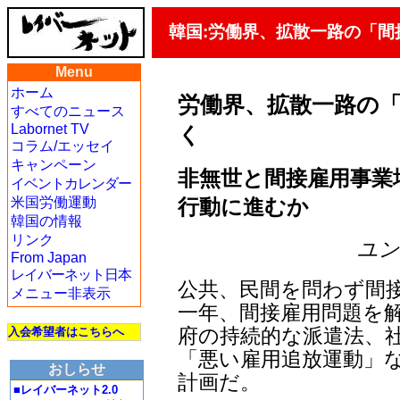
韓国:労働界、拡散一路の「
Menu
ホーム
労働界、拡散一路の
すべてのニュース
Labornet TV
く
コラム/エッセイ
キャンペーン
非無世と間接雇用事業
イベントカレンダー
行動に進むか
米国労働運動
韓国の情報
リンク
ユン・
From Japan
レイバーネット日本
公共、民間を問わず間
メニュー非表示
一年、間接雇用問題を
府の持続的な派遣法、
入会希望者はこちらへ
「悪い雇用追放運動」
おしらせ
計画だ。
■レイバーネット2.0