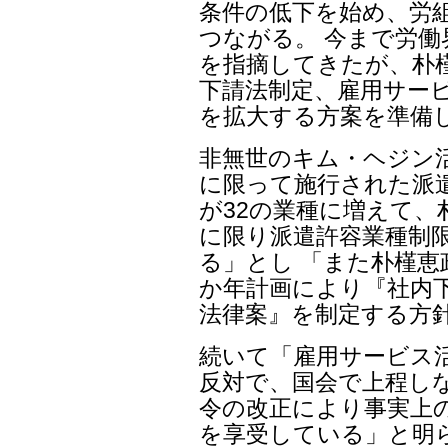
条件の低下を始め、労
つながる。 今まで労
を指摘してきたが、朴
下請法制定、雇用サー
を拡大する方案を準備
非無世のキム・ヘジン活動
に限って施行された派
が32の業種に増えて、
に限り派遣許容業種制
る」とし 「また朴槿恵
か年計画により『社内
法律案』を制定する方
続いて「雇用サービス活
反対で、国会で上程し
令の改正により事実上
を享受している」と明