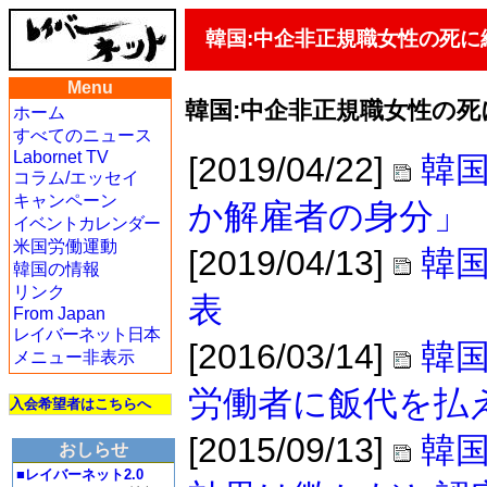
韓国:中企非正規職女性の死に
Menu
韓国:中企非正規職女性の
ホーム
すべてのニュース
Labornet TV
[2019/04/22]
韓
コラム/エッセイ
キャンペーン
か解雇者の身分」
イベントカレンダー
米国労働運動
[2019/04/13]
韓
韓国の情報
リンク
表
From Japan
レイバーネット日本
[2016/03/14]
韓
メニュー非表示
労働者に飯代を払
入会希望者はこちらへ
[2015/09/13]
韓
おしらせ
■レイバーネット2.0