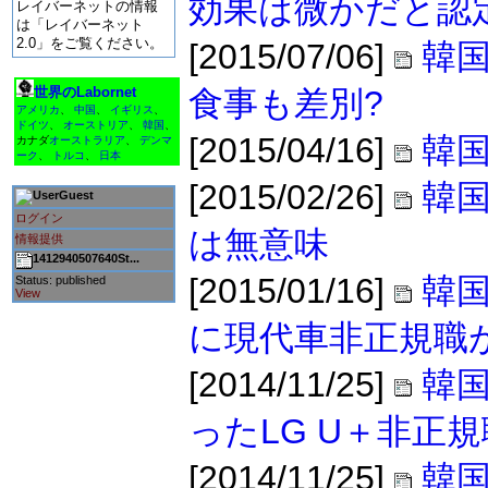
効果は微かだと認
レイバーネットの情報
は「レイバーネット
2.0」をご覧ください。
[2015/07/06]
韓国
世界のLabornet
食事も差別?
アメリカ
、
中国
、
イギリス
、
ドイツ
、
オーストリア
、
韓国
、
[2015/04/16]
韓国
カナダ
オーストラリア
、
デンマ
ーク
、
トルコ
、
日本
[2015/02/26]
韓
Guest
ログイン
は無意味
情報提供
1412940507640St...
[2015/01/16]
韓
Status: published
View
に現代車非正規職
[2014/11/25]
韓
ったLG U＋非正
[2014/11/25]
韓国