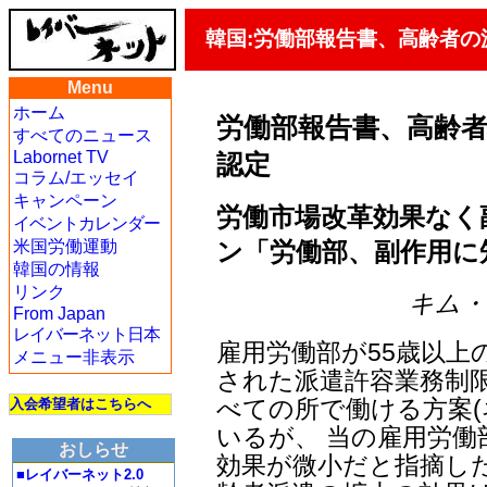
韓国:労働部報告書、高齢者
Menu
ホーム
労働部報告書、高齢
すべてのニュース
Labornet TV
認定
コラム/エッセイ
キャンペーン
労働市場改革効果なく
イベントカレンダー
ン「労働部、副作用に
米国労働運動
韓国の情報
リンク
キム・ヨ
From Japan
レイバーネット日本
雇用労働部が55歳以上
メニュー非表示
された派遣許容業務制限
べての所で働ける方案(
入会希望者はこちらへ
いるが、 当の雇用労
おしらせ
効果が微小だと指摘し
■レイバーネット2.0