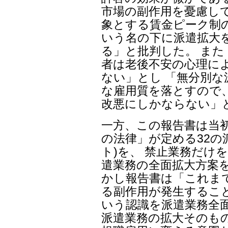
市場の副作用を憂慮し
象とする賃金ピーク制
いう名の下に派遣拡大
る」と批判した。 ま
者は老後不安の心理に
ない」とし 「無分別な
な雇用質を落とすので
改悪にしかならない」
一方、この報告書は当
の法律」が定める32の
ト)を、 禁止業務だけを
遣業務の全面拡大方案
かし報告書は「これま
る副作用が発生するこ
いう認識を派遣業務全
派遣業務の拡大そのも