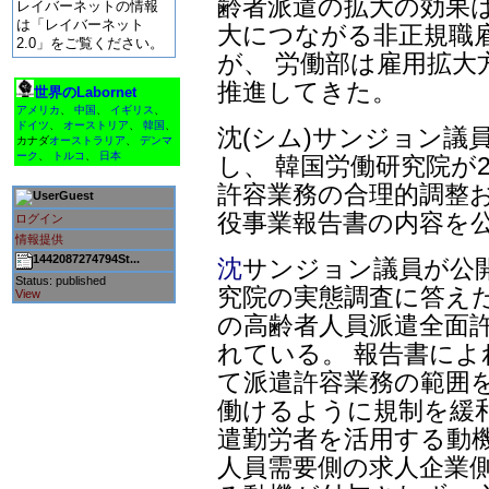
齢者派遣の拡大の効果は
レイバーネットの情報
は「レイバーネット
大につながる非正規職
2.0」をご覧ください。
が、 労働部は雇用拡大
推進してきた。
世界のLabornet
アメリカ
、
中国
、
イギリス
、
ドイツ
、
オーストリア
、
韓国
、
沈(シム)サンジョン議
カナダ
オーストラリア
、
デンマ
ーク
、
トルコ
、
日本
し、 韓国労働研究院が2
許容業務の合理的調整お
Guest
役事業報告書の内容を
ログイン
情報提供
1442087274794St...
沈
サンジョン議員が公
Status: published
究院の実態調査に答えた
View
の高齢者人員派遣全面
れている。 報告書によ
て派遣許容業務の範囲
働けるように規制を緩
遣勤労者を活用する動
人員需要側の求人企業