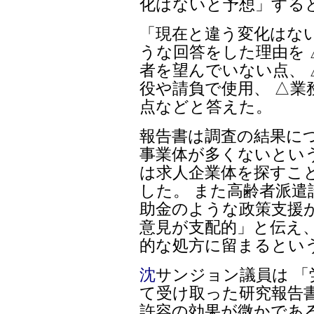
化はないと予想」する
「現在と違う変化はな
うな回答をした理由を
者を望んでいない点、
役や請負で使用、 △
点などと答えた。
報告書は調査の結果に
事業体が多くないとい
は求人企業体を探すこ
した。 また高齢者派遣
助金のような政策支援
意見が支配的」と伝え、
的な処方に留まるとい
沈
サンジョン議員は 
て受け取った研究報告
許容の効果が微かであ