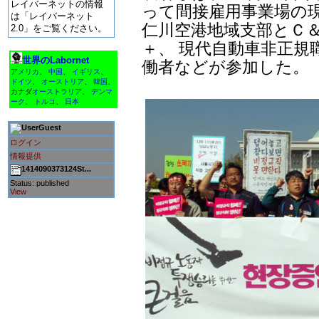
レイバーネットの情報
って間接雇用事業場の
は「レイバーネット
仁川空港地域支部とＣ＆
2.0」をご覧ください。
＋、 現代自動車非正規
世界のLabornet
働者などが参加した。
アメリカ
、
中国
、
イギリス
、
ドイツ
、
オーストリア
、
韓国
、
カナダ
オーストラリア
、
デンマ
ーク
、
トルコ
、
日本
Guest
ログイン
情報提供
1414090373124St...
Status: published
View