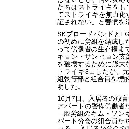
たちはストライキをし
てストライキを無力化
証されない」と鬱憤を
SKブロードバンドとL
の初めに労組を結成し
って労働者の生存権まで
キョン・サンヒョン支
を破壊するために膨大
トライキ3日したが、
組執行部と組合員を標
明した。
10月7日、入居者の放
アパートの警備労働者
一般労組のキム・ソン
パート分会の組合員た
いる。 入居者が分会の