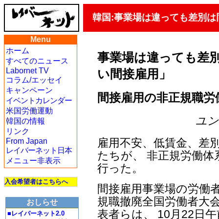
韓国:事業場は違っても差別
Menu
ホーム
事業場は違っても差
すべてのニュース
Labornet TV
い間接雇用」
コラム/エッセイ
キャンペーン
間接雇用の非正規職労
イベントカレンダー
米国労働運動
ユン・
韓国の情報
リンク
雇用不安、低賃金、差
From Japan
レイバーネット日本
たちが、 非正規労働
メニュー非表示
行った。
入会希望者はこちらへ
間接雇用事業場の労働者
規職撤廃全国労働者大会
おしらせ
表者らは、 10月22日
■レイバーネット2.0