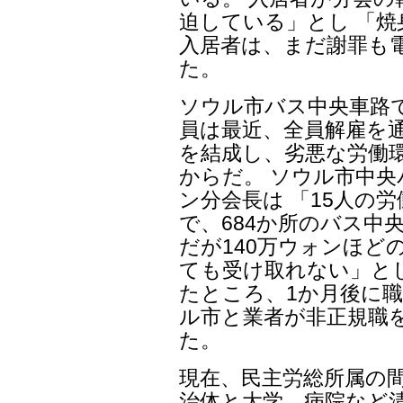
迫している」とし 「
入居者は、まだ謝罪も
た。
ソウル市バス中央車路
員は最近、全員解雇を
を結成し、劣悪な労働
からだ。 ソウル市中
ン分会長は 「15人の
で、684か所のバス中
だが140万ウォンほど
ても受け取れない」と
たところ、1か月後に職
ル市と業者が非正規職
た。
現在、民主労総所属の間
治体と大学、病院など