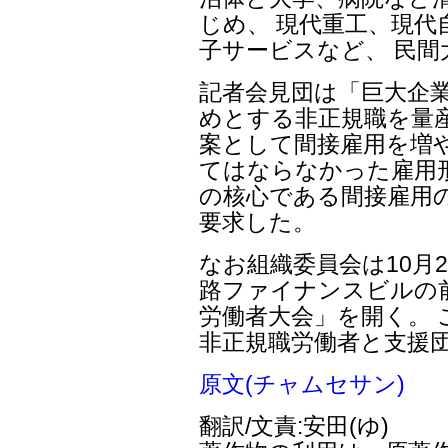
じめ、 現代重工、現代
子サービスなど、 民
記者会見団は「巨大企
めとする非正規職を量
案として間接雇用を増
てはならなかった雇用
の核心である間接雇用
要求した。
なお組織委員会は10月
路ファイナンスビルの前
労働者大会」を開く。 
非正規職労働者と支援
原文(チャムセサン)
翻訳/文責:安田(ゆ)