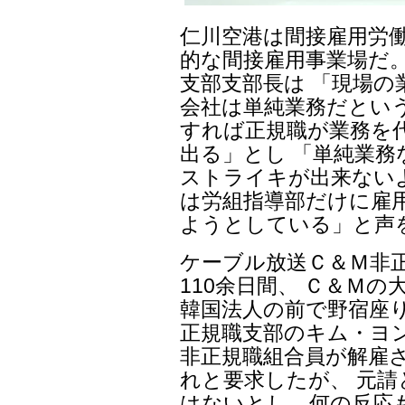
仁川空港は間接雇用労働
的な間接雇用事業場だ
支部支部長は 「現場の
会社は単純業務だとい
すれば正規職が業務を
出る」とし 「単純業
ストライキが出来ない
は労組指導部だけに雇
ようとしている」と声
ケーブル放送Ｃ＆Ｍ非
110余日間、 Ｃ＆Ｍ
韓国法人の前で野宿座
正規職支部のキム・ヨン
非正規職組合員が解雇
れと要求したが、 元請
はないとし、何の反応