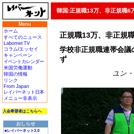
韓国:正規職13万、非正規職6万
Menu
ホーム
正規職13万、非正規職
すべてのニュース
Labornet TV
学校非正規職連帯会議
コラム/エッセイ
キャンペーン
ず
イベントカレンダー
米国労働運動
ユン・グ
韓国の情報
リンク
From Japan
レイバーネット日本
メニュー非表示
入会希望者はこちらへ
おしらせ
■レイバーネット2.0