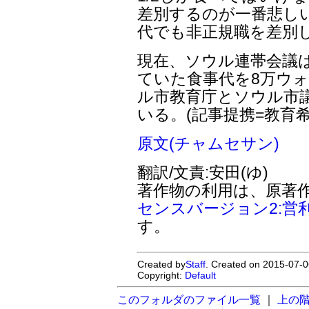
差別するのが一番悲し
代でも非正規職を差別
現在、ソウル連帯会議は
ていた食事代を8万ウォ
ル市教育庁とソウル市
いる。(記事提携=教育希
原文(チャムセサン)
翻訳/文責:安田(ゆ)
著作物の利用は、原著
センスバージョン2:営
す。
Created by
Staff
. Created on 2015-07-0
Copyright:
Default
このフォルダのファイル一覧
｜
上の