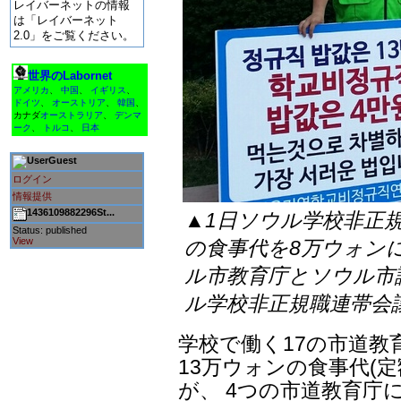
レイバーネットの情報
は「レイバーネット
2.0」をご覧ください。
世界のLabornet
アメリカ
、
中国
、
イギリス
、
ドイツ
、
オーストリア
、
韓国
、
カナダ
オーストラリア
、
デンマ
ーク
、
トルコ
、
日本
Guest
ログイン
情報提供
1436109882296St...
▲1日ソウル学校非正
Status: published
View
の食事代を8万ウォン
ル市教育庁とソウル市議
ル学校非正規職連帯会
学校で働く17の市道教
13万ウォンの食事代(
が、 4つの市道教育庁