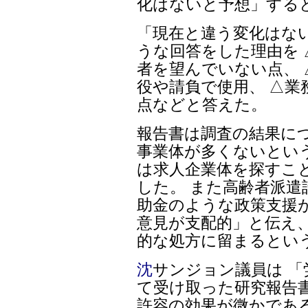
化はないと予想」する
「現在と違う変化はな
うな回答をした理由を
者を望んでいない点、
役や請負で使用、 △
点などと答えた。
報告書は調査の結果に
事業体が多くないとい
は求人企業体を探すこ
した。 また高齢者派遣
助金のような政策支援
意見が支配的」と伝え、
的な処方に留まるとい
沈
サンジョン議員は 
て受け取った研究報告
許容の効果が微かであ