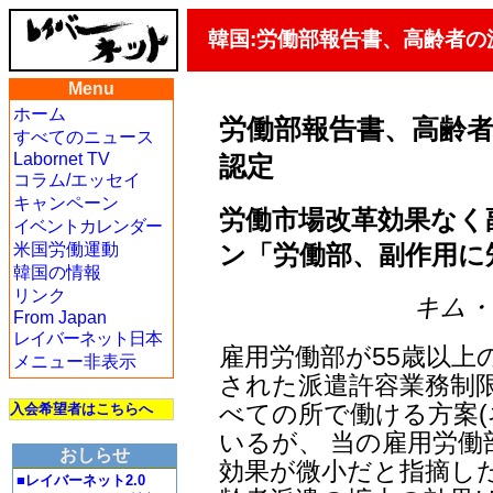
韓国:労働部報告書、高齢者
Menu
ホーム
労働部報告書、高齢
すべてのニュース
Labornet TV
認定
コラム/エッセイ
キャンペーン
労働市場改革効果なく
イベントカレンダー
ン「労働部、副作用に
米国労働運動
韓国の情報
リンク
キム・ヨ
From Japan
レイバーネット日本
雇用労働部が55歳以上
メニュー非表示
された派遣許容業務制限
べての所で働ける方案(
入会希望者はこちらへ
いるが、 当の雇用労
おしらせ
効果が微小だと指摘し
■レイバーネット2.0