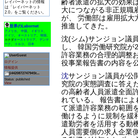
齢者派遣の拡大の効果は
レイバーネットの情報
は「レイバーネット
大につながる非正規職
2.0」をご覧ください。
が、 労働部は雇用拡大
推進してきた。
世界のLabornet
アメリカ
、
中国
、
イギリス
、
ドイツ
、
オーストリア
、
韓国
、
沈(シム)サンジョン議
カナダ
オーストラリア
、
デンマ
ーク
、
トルコ
、
日本
し、 韓国労働研究院が2
許容業務の合理的調整お
Guest
役事業報告書の内容を
ログイン
情報提供
1442087274794St...
沈
サンジョン議員が公
Status: published
究院の実態調査に答えた
View
の高齢者人員派遣全面
れている。 報告書によ
て派遣許容業務の範囲
働けるように規制を緩
遣勤労者を活用する動
人員需要側の求人企業