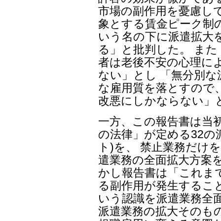
市場の副作用を憂慮し
象とする賃金ピーク制
いう名の下に派遣拡大
る」と批判した。 ま
者は老後不安の心理に
ない」とし 「無分別な
な雇用質を落とすので
改悪にしかならない」
一方、この報告書は当
の法律」が定める32の
ト)を、 禁止業務だけを
遣業務の全面拡大方案
かし報告書は「これま
る副作用が発生するこ
いう認識を派遣業務全
派遣業務の拡大そのも