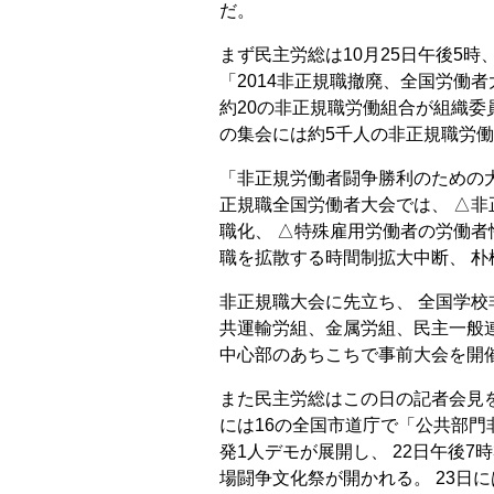
だ。
まず民主労総は10月25日午後5
「2014非正規職撤廃、全国労働
約20の非正規職労働組合が組織委
の集会には約5千人の非正規職労
「非正規労働者闘争勝利のための
正規職全国労働者大会では、 △
職化、 △特殊雇用労働者の労働者
職を拡散する時間制拡大中断、 朴
非正規職大会に先立ち、 全国学
共運輸労組、金属労組、民主一般
中心部のあちこちで事前大会を開
また民主労総はこの日の記者会見を
には16の全国市道庁で「公共部
発1人デモが展開し、 22日午後7
場闘争文化祭が開かれる。 23日