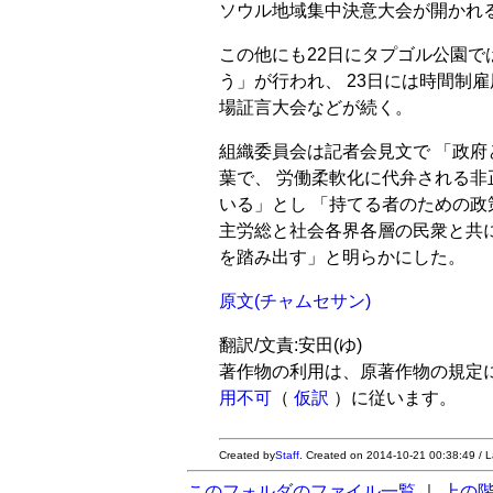
ソウル地域集中決意大会が開かれ
この他にも22日にタプゴル公園で
う」が行われ、 23日には時間制
場証言大会などが続く。
組織委員会は記者会見文で 「政
葉で、 労働柔軟化に代弁される
いる」とし 「持てる者のための政
主労総と社会各界各層の民衆と共
を踏み出す」と明らかにした。
原文(チャムセサン)
翻訳/文責:安田(ゆ)
著作物の利用は、原著作物の規定
用不可
（
仮訳
）に従います。
Created by
Staff
. Created on 2014-10-21 00:38:49 / 
このフォルダのファイル一覧
｜
上の