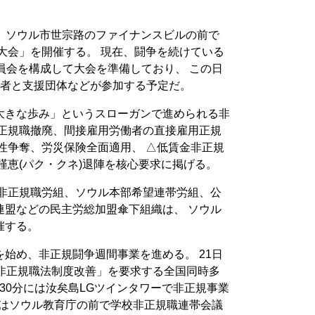
時、 ソウル市世宗路のファイナンスビルの前で
者大会」を開催する。 現在、闘争を続けている
員会を構成して大会を準備しており、 この日
働者と支援団体などが参加する予定だ。
大きな歩み」というスローガンで進められる非
非正規職撤廃、間接雇用労働者の直接雇用正規
性争奪、労災保険全面適用、 △低賃金非正規
槿恵(パク・クネ)退陣を核心要求に掲げる。
校非正規職労組、ソウル本部希望連帯労組、公
連盟などの民主労総加盟傘下組織は、 ソウル
催する。
始め、非正規闘争週間事業を進める。 21日
門非正規職法制度改善」を要求する全国同時多
時30分には汝矣島LGツインタワーで非正規事業
にはソウル教育庁の前で学校非正規職連帯会議