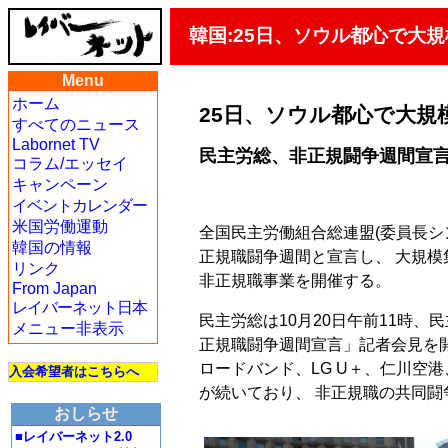
韓国:25日、ソウル都心で大
Menu
ホーム
25日、ソウル都心で大規
すべてのニュース
Labornet TV
民主労総、非正規闘争週間宣言.
コラム/エッセイ
キャンペーン
イベントカレンダー
米国労働運動
全国民主労働組合総連盟(委員長シ
韓国の情報
正規職闘争週間と宣言し、 大規模
リンク
非正規職事業を開催する。
From Japan
レイバーネット日本
民主労総は10月20日午前11時、
メニュー非表示
正規職闘争週間宣言」記者会見を開
ロードバンド、LG U＋、仁川空
入会希望者はこちらへ
が続いており、 非正規職の共同
おしらせ
■レイバーネット2.0