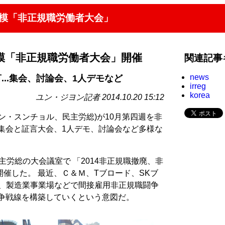
規模「非正規職労働者大会」
模「非正規職労働者大会」開催
関連記事
news
..集会、討論会、1人デモなど
irreg
korea
ユン・ジヨン記者 2014.10.20 15:12
ン・スンチョル、民主労総)が10月第四週を非
集会と証言大会、1人デモ、討論会など多様な
民主労総の大会議室で 「2014非正規職撤廃、非
催した。 最近、Ｃ＆Ｍ、Tブロード、SKブ
港、製造業事業場などで間接雇用非正規職闘争
闘争戦線を構築していくという意図だ。