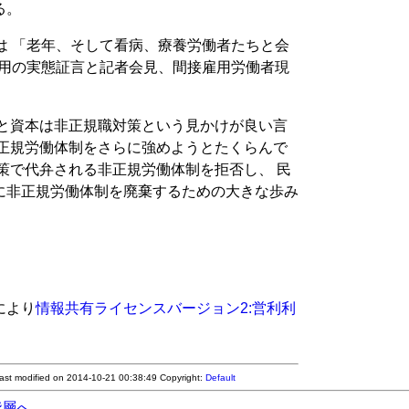
る。
は 「老年、そして看病、療養労働者たちと会
雇用の実態証言と記者会見、間接雇用労働者現
府と資本は非正規職対策という見かけが良い言
非正規労働体制をさらに強めようとたくらんで
策で代弁される非正規労働体制を拒否し、 民
に非正規労働体制を廃棄するための大きな歩み
により
情報共有ライセンスバージョン2:営利利
Last modified on 2014-10-21 00:38:49
Copyright:
Default
階層へ