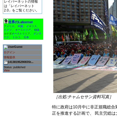
レイバーネットの情報
は「レイバーネット
2.0」をご覧ください。
世界のLabornet
アメリカ
、
中国
、
イギリス
、
ドイツ
、
オーストリア
、
韓国
、
カナダ
オーストラリア
、
デンマ
ーク
、
トルコ
、
日本
Guest
ログイン
情報提供
1413819529083St...
Status: published
View
［出処:チャムセサン資料写真］
特に政府は10月中に非正規職総合
正を推進する計画で、 民主労総