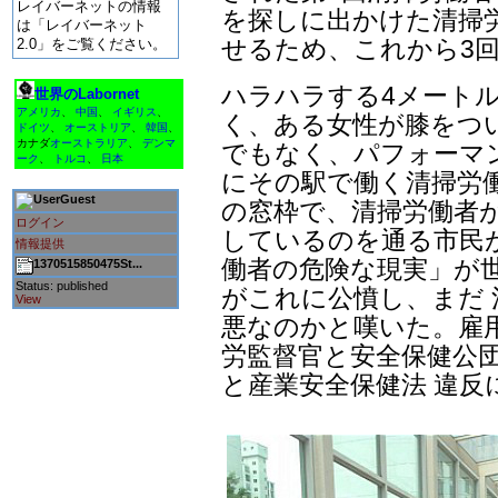
レイバーネットの情報
を探しに出かけた清掃
は「レイバーネット
せるため、これから3
2.0」をご覧ください。
ハラハラする4メート
世界のLabornet
アメリカ
、
中国
、
イギリス
、
く、ある女性が膝をつ
ドイツ
、
オーストリア
、
韓国
、
カナダ
オーストラリア
、
デンマ
でもなく、パフォーマ
ーク
、
トルコ
、
日本
にその駅で働く清掃労
Guest
の窓枠で、清掃労働者
ログイン
しているのを通る市民が
情報提供
働者の危険な現実」が
1370515850475St...
Status: published
がこれに公憤し、まだ
View
悪なのかと嘆いた。雇
労監督官と安全保健公
と産業安全保健法 違