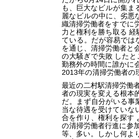
も、巨大なビルが集ま
麗なビルの中に、劣悪
織清掃労働者をすでに
力と権利を勝ち取る 
ている。だが容易では
を通じ、清掃労働者と
の大騒ぎで失敗 した
勤務外の時間に誰かに
2013年の清掃労働者の
最近の二村駅清掃労働
者の現実を変える根本
だ。まず自分がいる事
当な待遇を受けていな
合を作り、権利を探す 
の清掃労働者行進に参
等、多い。しかし何よ