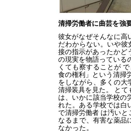
清掃労働者に曲芸を強
彼女がなぜそんなに高
だわからない。いや彼
接の指示があったかど
の現実を物語っている
くても察することが で
食の権利」という清掃
をしながら、多くの大
清掃装具を見た。 と
は、いかに該当学校の
れた。ある学校では白
で清掃労働者 は汚い
なるまで、有害な薬品
なかった。