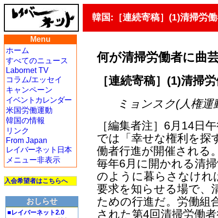
韓国:［連続寄稿］(1)清掃
Menu
ホーム
何が清掃労働者に曲
すべてのニュース
Labornet TV
［連続寄稿］(1)清掃
コラム/エッセイ
キャンペーン
イベントカレンダー
ミョンスク(人権運動サラ
米国労働運動
韓国の情報
［編集者注］6月14日
リンク
では「幸せな権利を探
From Japan
働者行進が開催される。2
レイバーネット日本
メニュー非表示
毎年6月に開かれる清
のように暮らさなけれ
入会希望者はこちらへ
要求を知らせる場で、
ための行進だ。労働組
おしらせ
された第4回清掃労働
■レイバーネット2.0