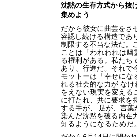
沈黙の生存方式から抜
集めよう
だから彼女に曲芸をさ
容認し続ける構造であ
制限する不当な法だ。
ことは「われわれは幽
る権利がある。私たち
あり、行進だ。それで今
モットーは「幸せにな
れる社会的な力が な
をえない現実を変える
に打たれ、共に要求を
する手が、 足が、言
染んだ沈黙を破る内在
知るようになるためだ
だから6月14日に開か