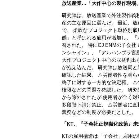
放送産業…「大作中心の製作現場
研究陣は、放送産業で外注製作義
産の主な原因に選んだ。 最近、
で、 柔軟なプロジェクト単位別雇
働」と呼ばれる雇用が増加し、 
替された。 特にCJ ENMの子会
ンシャイン」、「アルハンブラ宮
大作プロジェクト中心の収益創出
が抱え込んだ。 研究陣は放送局
確認した結果、 △労働者性を明ら
終了に対する一方的な決定権、 
権限などの問題を確認した。 研究
から除外されたが 使用者が全く対
多段階下請け禁止、 △労働者に直
義務などの制度が必要だとした。
「KT、『子会社正規職化政策』
KTの雇用構造は「子会社」雇用の問