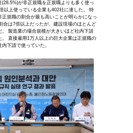
社(28.5%)が非正規職を正規職よりも多く使っ
倍以上使っている企業も402社に達した。 特
非正規職の割合が最も高いことが明らかになっ
割合は7倍以上だったが、建設現場のほとんど
だ。 製造業の場合規模が大きいほど社内下請
。 直接雇用1万人以上の巨大企業は正規職の
社内下請で使っていた。