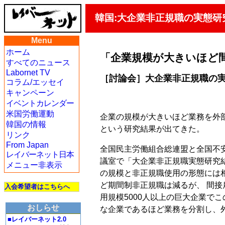
韓国:大企業非正規職の実態研
Menu
ホーム
「企業規模が大きいほど
すべてのニュース
Labornet TV
［討論会］大企業非正規職の
コラム/エッセイ
キャンペーン
イベントカレンダー
米国労働運動
企業の規模が大きいほど業務を外
韓国の情報
という研究結果が出てきた。
リンク
From Japan
全国民主労働組合総連盟と全国不安
レイバーネット日本
議室で「大企業非正規職実態研究結
メニュー非表示
の規模と非正規職使用の形態には
ど期間制非正規職は減るが、 間接
入会希望者はこちらへ
用規模5000人以上の巨大企業で
おしらせ
な企業であるほど業務を分割し、
■レイバーネット2.0