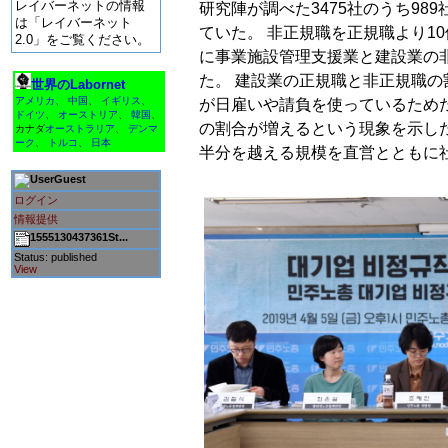
レイバーネットの情報
研究陣が調べた3475社のうち989
は「レイバーネット
ていた。 非正規職を正規職より10
2.0」をご覧ください。
に事業施設管理支援業と建設業の
た。 建設業の正規職と非正規職の
世界のLabornet
アメリカ
、
中国
、
イギリス
、
が日雇いや請負を使っているため
ドイツ
、
オーストリア
、
韓国
、
の割合が増えるという現象を示した
カナダ
オーストラリア
、
デンマ
ーク
、
トルコ
、
日本
半分を越える規模を直営とともに
Guest
ログイン
情報提供
1555130437361St...
Status: published
View