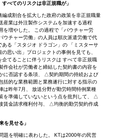
、すべてのリスクは非正規職が」
務編成割合を拡大した政府の政策を非正規職量
放送産業は外注製作システムを加速する過程
用を増やした。 この過程で「バウチャー労
「バウチャー労働」の人員は順次派遣労働で代
社である「スタジオ ドラゴン」の 「ミスターサ
殿の思い出」プロジェクトの事例を見ても、
を企てることに伴うリスクは すべて非正規職
と製作会社が労働者と締結した契約書の内容を
かに否認する条項、 △契約期間の持続および
△包括的な業務範囲と業務遂行に対する指示の
陣は昨年7月、 放送分野が勤労時間特例業種
策を準備していないという点を批判して、 △
接賃金請求権利付与、 △均衡的勤労契約作成
未来を見せる」
題を明確に表わした。 KTは2000年の民営