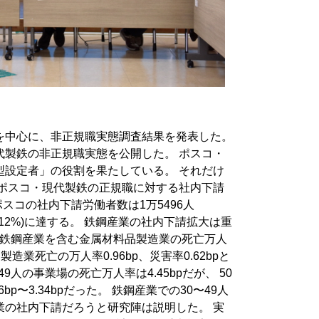
」
を中心に、非正規職実態調査結果を発表した。
代製鉄の非正規職実態を公開した。 ポスコ・
型設定者」の役割を果たしている。 それだけ
 ポスコ・現代製鉄の正規職に対する社内下請
ポスコの社内下請労働者数は1万5496人
7人(112%)に達する。 鉄鋼産業の社内下請拡大は重
準で鉄鋼産業を含む金属材料品製造業の死亡万人
。 製造業死亡の万人率0.96bp、災害率0.62bpと
9人の事業場の死亡万人率は4.45bpだが、 50
p〜3.34bpだった。 鉄鋼産業での30〜49人
業の社内下請だろうと研究陣は説明した。 実