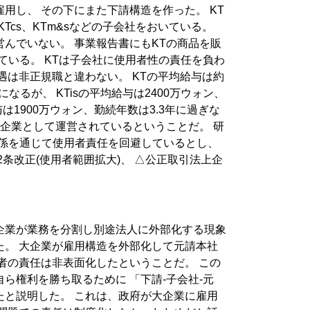
用し、 その下にまた下請構造を作った。 KT
KTcs、KTm&sなどの子会社をおいている。
んでいない。 事業報告書にもKTの商品を販
ている。 KTは子会社に使用者性の責任を負わ
遇は非正規職と違わない。 KTの平均給与は約
になるが、 KTisの平均給与は2400万ウォン、
給与は1900万ウォン、勤続年数は3.3年に過ぎな
請企業として運営されているということだ。 研
関係を通じて使用者責任を回避しているとし、
2条改正(使用者範囲拡大)、 △公正取引法上企
。
企業が業務を分割し別途法人に外部化する現象
た。 大企業が雇用構造を外部化して元請本社
者の責任は非表面化したということだ。 この
ら権利を勝ち取るために 「下請-子会社-元
たと説明した。 これは、政府が大企業に雇用