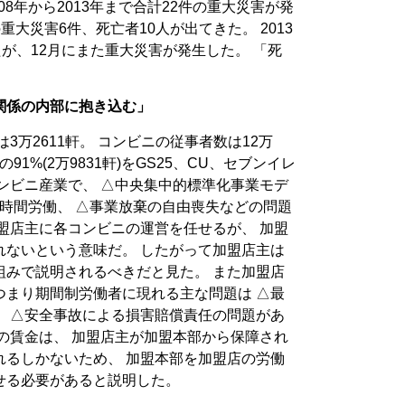
08年から2013年まで合計22件の重大災害が発
の重大災害6件、死亡者10人が出てきた。 2013
たが、12月にまた重大災害が発生した。 「死
関係の内部に抱き込む」
3万2611軒。 コンビニの従事者数は12万
91%(2万9831軒)をGS25、CU、セブンイレ
ンビニ産業で、 △中央集中的標準化事業モデ
長時間労働、 △事業放棄の自由喪失などの問題
盟店主に各コンビニの運営を任せるが、 加盟
れないという意味だ。 したがって加盟店主は
組みで説明されるべきだと見た。 また加盟店
つまり期間制労働者に現れる主な問題は △最
、 △安全事故による損害賠償責任の問題があ
の賃金は、 加盟店主が加盟本部から保障され
れるしかないため、 加盟本部を加盟店の労働
せる必要があると説明した。