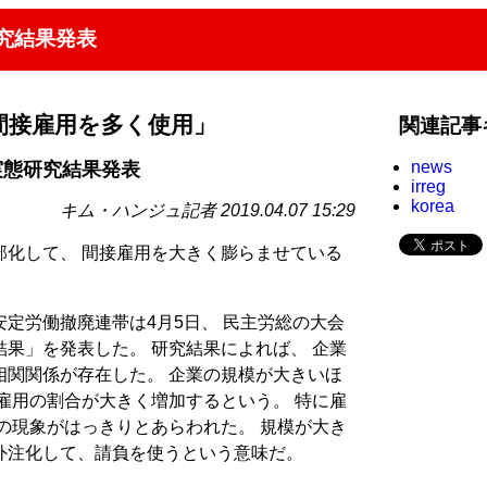
究結果発表
間接雇用を多く使用」
関連記事
news
実態研究結果発表
irreg
korea
キム・ハンジュ記者 2019.04.07 15:29
部化して、 間接雇用を大きく膨らませている
定労働撤廃連帯は4月5日、 民主労総の大会
果」を発表した。 研究結果によれば、 企業
相関関係が存在した。 企業の規模が大きいほ
雇用の割合が大きく増加するという。 特に雇
この現象がはっきりとあらわれた。 規模が大き
外注化して、請負を使うという意味だ。