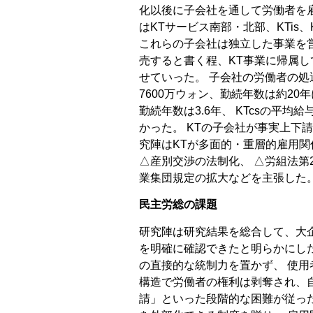
化以後に子会社を通して労働者を雇
はKTサービス南部・北部、KTis、
これらの子会社は独立した事業を営
売すると書く程、KT事業に帰属し
せていった。 子会社の労働者の処
7600万ウォン、勤続年数は約20年
勤続年数は3.6年、 KTcsの平均
かった。 KTの子会社が事実上下
究陣はKTが多面的・重層的雇用
△産別交渉の法制化、 △労組法第
業集団規定の拡大などを主張した
民主労総の課題
研究陣は研究結果を総合して、大
を明確に確認できたと明らかにし
の直接的な統制力を置かず、 使用
構造で労働者の権利は剥奪され、自
請」といった段階的な困難が従っ