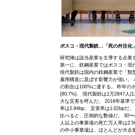
ポスコ・現代製鉄…「死の外注化
研究陣は該当産業を主導する企業
第一に、鉄鋼産業ではポスコ・現
現代製鉄は国内の鉄鋼産業で「類
雇用構造に及ぼす影響力が強い。
の割合は100%に達する。 昨年の
(90.7%)、 現代製鉄は1万284
大な災害を呼んだ。 2016年基
率は2.94bp、 災害率は1.02bpだ
比べると、圧倒的な数値だ。 30〜4
人以上の事業場の死亡万人率は2.56b
の中小事業場は、ほとんどが大企