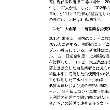
際に現代製鉄唐津工場の場合、 20
生し、27人が死亡した。 2013年
年5月と11月に特別勤労監督をし
の外注化」と呼ばれる理由だ。
コンビニ大企業…「自営業を労資
2016年末基準、韓国のコンビニ数は
7895人に達する。 韓国のコンビニの
ブンが独占している。 研究陣はコ
ル、 △一日送金制度、 △極端な
を指摘した。 コンビニ大企業は加
店主は独立した自営業者とは見ら
加盟本部に従属した労使関係の枠
主が採用したアルバイト労働者、
低賃金違反および賃金未払い問題
った。 研究陣はコンビニ非正規職
る利益の範囲内で限定的に支払わ
者たちとの関係で連帯責任を負わ