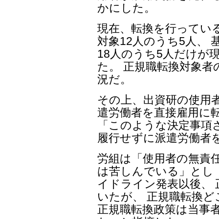
かにした。
現在、転換を行ってい
対象12人のうち5人、
18人のうち5人だけが
た。 正規職転換対象
況だ。
その上、出資研の使用者
遣労働者を直接雇用に
「このような決定事項さ
履行せずに派遣労働者
労組は「使用者の無責
は苦しんでいる」とし
イドライン発表以後、
いたが、 正規職転換
正規職転換政策は当事