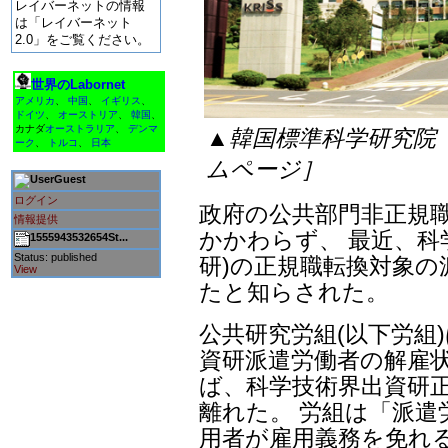
レイバーネットの情報
は「レイバーネット
2.0」をご覧ください。
世界のLabornet
アメリカ
、
中国
、
イギリス
、
ドイツ
、
オーストリア
、
韓国
、
カナダ
オーストラリア
、
デンマ
▲韓国標準科学研究院
ーク
、
トルコ
、
日本
ムページ］
Guest
ログイン
政府の公共部門非正規
情報提供
かかわらず、 最近、科
1555943532654St...
Status: published
研)の正規職転換対象の
View
たと知らされた。
公共研究労組(以下労組)
資研派遣労働者の解雇
ば、科学技術界出資研正
離れた。 労組は「派遣
用者が雇用義務を免れ