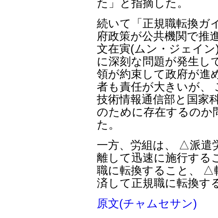
た」と指摘した。
続いて「正規職転換ガイ
府政策が公共機関で推
文在寅(ムン・ジェイン
に深刻な問題が発生し
領が約束して政府が進
者も責任が大きいが、
技術情報通信部と国家科
のために存在するのか
た。
一方、労組は、 △派遣
離して迅速に施行する
職に転換すること、 
済して正規職に転換す
原文(チャムセサン)