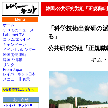
韓国:公共研究労組「正規職
Menu
ホーム
「科学技術出資研の派
すべてのニュース
Labornet TV
る」
コラム/エッセイ
キャンペーン
公共研究労組「正規職
イベントカレンダー
米国労働運動
キム・ハ
韓国の情報
リンク
From Japan
レイバーネット日本
メニュー非表示
入会希望者はこちらへ
おしらせ
■レイバーネット2.0