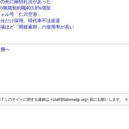
性の死に細切れ法があった
無期契約職403.8%増加
ウォル号「仁川空港」
半分だけ採用、現代車不法派遣
業場ほど「間接雇用」の使用率が高い
階層へ
 /
このサイトに関する連絡は <staff@labornetjp.org> 宛にお願いします。
サ