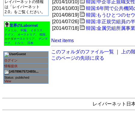
[2014/10/10]
韓国:中企非正規職女
レイバーネットの情報
は「レイバーネット
[2014/10/03]
韓国:6年間で公共機関の
2.0」をご覧ください。
[2014/08/19]
韓国:もうひとつのセ
[2014/07/26]
韓国:非正規労組員の
世界のLabornet
[2014/07/18]
韓国:金属労組所属事
アメリカ
、
中国
、
イギリス
、
ドイツ
、
オーストリア
、
韓国
、
カナダ
オーストラリア
、
デンマ
Next items
ーク
、
トルコ
、
日本
このフォルダのファイル一覧
｜
上の
Guest
このページの先頭に戻る
ログイン
情報提供
1457896757248St...
Status: published
View
レイバーネット日本