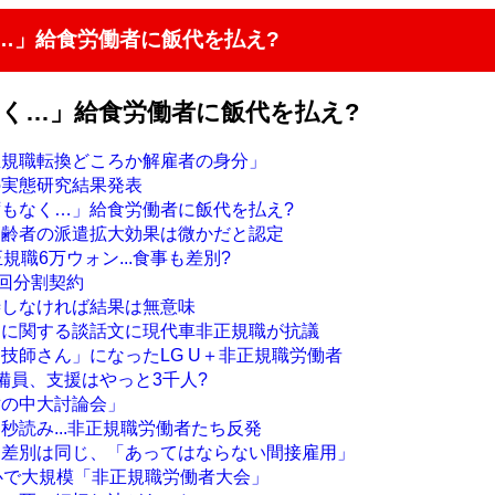
…」給食労働者に飯代を払え?
なく…」給食労働者に飯代を払え?
正規職転換どころか解雇者の身分」
の実態研究結果発表
ずもなく…」給食労働者に飯代を払え?
高齢者の派遣拡大効果は微かだと認定
規職6万ウォン...食事も差別?
6回分割契約
渉しなければ結果は無意味
定に関する談話文に現代車非正規職が抗議
技師さん」になったLG U＋非正規職労働者
備員、支援はやっと3千人?
世の中大討論会」
秒読み...非正規職労働者たち反発
も差別は同じ、「あってはならない間接雇用」
都心で大規模「非正規職労働者大会」