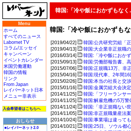
韓国:「冷や飯におかずもなく
Menu
韓国:「冷や飯におかずも
ホーム
すべてのニュース
Labornet TV
[2019/04/22]
韓国:公共研究労組「
コラム/エッセイ
[2019/04/13]
韓国:大企業非正規職
キャンペーン
[2016/03/14]
韓国:「冷や飯におか
イベントカレンダー
[2015/09/13]
韓国:労働部報告書、
米国労働運動
[2015/07/06]
韓国:正規職13万、非正
韓国の情報
[2015/04/16]
韓国:現代車、2年間1
リンク
[2015/02/26]
韓国:本当の社長と交
From Japan
[2015/01/16]
韓国:金属労組大会決
レイバーネット日本
[2014/11/25]
韓国:「フリーランサー
メニュー非表示
[2014/11/25]
韓国:解雇危機の5万警
[2014/11/24]
韓国:「非正規職ない
入会希望者はこちらへ
[2014/11/05]
韓国:非正規職量産法案
[2014/10/24]
韓国:事業場は違って
おしらせ
[2014/10/21]
韓国:25日、ソウル
■レイバーネット2.0