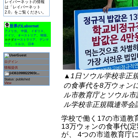
レイバーネットの情報
は「レイバーネット
2.0」をご覧ください。
世界のLabornet
アメリカ
、
中国
、
イギリス
、
ドイツ
、
オーストリア
、
韓国
、
カナダ
オーストラリア
、
デンマ
ーク
、
トルコ
、
日本
Guest
ログイン
情報提供
1436109882296St...
▲1日ソウル学校非正
Status: published
View
の食事代を8万ウォン
ル市教育庁とソウル市議
ル学校非正規職連帯会
学校で働く17の市道教
13万ウォンの食事代(
が、 4つの市道教育庁