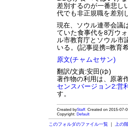
差別するのが一番悲し
代でも非正規職を差別
現在、ソウル連帯会議は
ていた食事代を8万ウォ
ル市教育庁とソウル市
いる。(記事提携=教育希
原文(チャムセサン)
翻訳/文責:安田(ゆ)
著作物の利用は、原著
センスバージョン2:営
す。
Created by
Staff
. Created on 2015-07-0
Copyright:
Default
このフォルダのファイル一覧
｜
上の