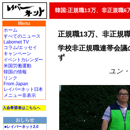
韓国:正規職13万、非正規職6万
Menu
ホーム
正規職13万、非正規職
すべてのニュース
Labornet TV
学校非正規職連帯会議
コラム/エッセイ
キャンペーン
ず
イベントカレンダー
米国労働運動
ユン・グ
韓国の情報
リンク
From Japan
レイバーネット日本
メニュー非表示
入会希望者はこちらへ
おしらせ
■レイバーネット2.0