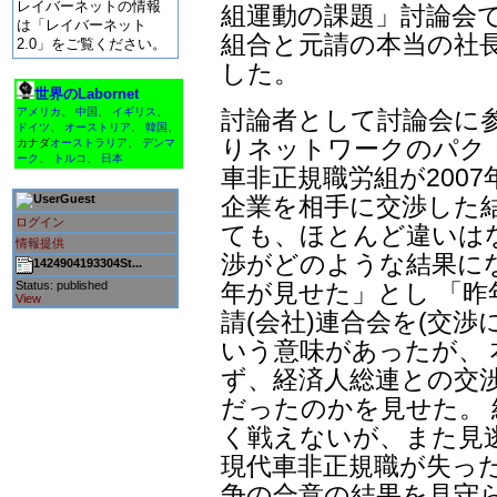
レイバーネットの情報
組運動の課題」討論会で
は「レイバーネット
組合と元請の本当の社
2.0」をご覧ください。
した。
世界のLabornet
討論者として討論会に
アメリカ
、
中国
、
イギリス
、
ドイツ
、
オーストリア
、
韓国
、
りネットワークのパク
カナダ
オーストラリア
、
デンマ
ーク
、
トルコ
、
日本
車非正規職労組が2007
企業を相手に交渉した
Guest
ログイン
ても、ほとんど違いは
情報提供
渉がどのような結果に
1424904193304St...
年が見せた」とし 「
Status: published
View
請(会社)連合会を(交
いう意味があったが、 
ず、経済人総連との交
だったのかを見せた。
く戦えないが、また見
現代車非正規職が失っ
争の合意の結果を見守