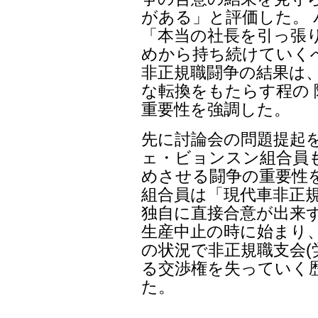
がある」と評価した。
「本当の社長を引っ張り
めから持ち続けていく
非正規職闘争の結果は
な転換をもたらす程の
重要性を強調した。
先に討論会の問題提起
ェ・ビョンスン組合員
めさせる闘争の重要性
組合員は「現代車非正規
独自に直接合意が出来ず
生産中止の時に始まり
の状況で非正規職支会(
る交渉権を失っていく
た。