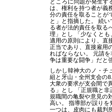
ところに問題が発生す
は、権利を持つ者が義
分の責任を取ることが
と」と指摘した。 続
る者が法的責任を取る
理」とし 「少なくと
適用の原則により、直
正当であり、直接雇用
ればならない。 元請
争は重要な闘争」だと
しかし韓神大のノ・チ
組と牙山・全州支会の8
大衆の要求が支会間で
る」とし 「正規職と
規職間の亀裂や意見の
高い。 指導部が誤り
一つは、皮肉にも裁判