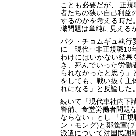
ことも必要だが、 正規
者たちの狭い自己利益
するのかを考える時だ
職問題は単純に見える
パク・チョムギュ執行
に「現代車非正規職10
わけにはいかない結果
き、死んでいった労働
られなかったと思う」と
をしても、戦い抜く主
れになる」と反論した
続いて「現代車社内下
警備、食堂労働者問題な
ならない」とし 「正規
ン・モング)と鄭義宣(
派遣について対国民謝