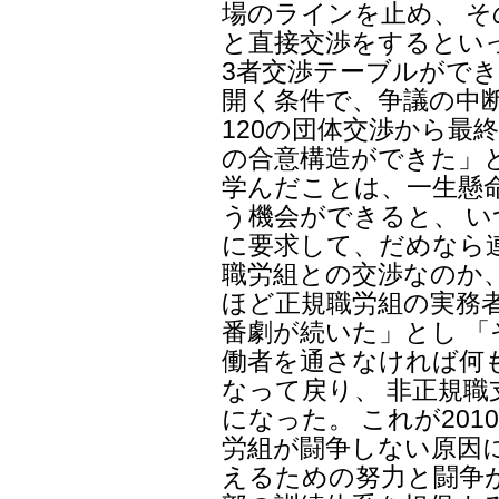
場のラインを止め、 
と直接交渉をするとい
3者交渉テーブルができ
開く条件で、争議の中
120の団体交渉から最
の合意構造ができた」
学んだことは、一生懸
う機会ができると、 
に要求して、だめなら
職労組との交渉なのか
ほど正規職労組の実務
番劇が続いた」とし 
働者を通さなければ何
なって戻り、 非正規
になった。 これが20
労組が闘争しない原因
えるための努力と闘争