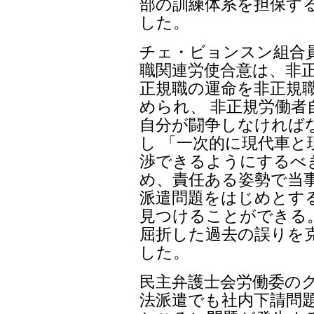
部の訓練体系を担保す
した。
チェ・ビョンスン組合員
職関連労使合意は、非
正規職の運命を非正規
められ、 非正規労働
自分が闘争しなければ
し 「一次的に現代車と
渉できるようにするべ
め、責任ある姿勢で当
派遣問題をはじめとす
見つけることができる
屈折した過去の誤りを
した。
民主弁護士会労働委の
法派遣でも社内下請問