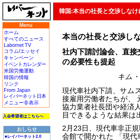
韓国:本当の社長と交渉しなけ
Menu
ホーム
本当の社長と交渉し
すべてのニュース
Labornet TV
社内下請討論会、直接交
コラム/エッセイ
キャンペーン
の必要性も提起
イベントカレンダー
米国労働運動
キム・ヨ
韓国の情報
リンク
現代車社内下請、サム
From Japan
レイバーネット日本
接雇用労働者たちが、
メニュー非表示
協力業者社長団や経済人
目できるような結果は
入会希望者はこちらへ
2月23日、現代車非正
おしらせ
会館で開かれた 「現代
■レイバーネット2.0