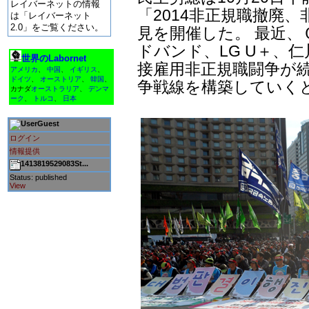
レイバーネットの情報
「2014非正規職撤廃
は「レイバーネット
2.0」をご覧ください。
見を開催した。 最近、
ドバンド、LG U＋、
世界のLabornet
接雇用非正規職闘争が続
アメリカ
、
中国
、
イギリス
、
ドイツ
、
オーストリア
、
韓国
、
争戦線を構築していく
カナダ
オーストラリア
、
デンマ
ーク
、
トルコ
、
日本
Guest
ログイン
情報提供
1413819529083St...
Status: published
View