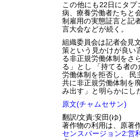
この他にも22日にタプ
病、療養労働者たちと会
制雇用の実態証言と記
言大会などが続く。
組織委員会は記者会見文
策という見かけが良い
る非正規労働体制をさ
る」とし 「持てる者
労働体制を拒否し、 民
共に非正規労働体制を
み出す」と明らかにし
原文(チャムセサン)
翻訳/文責:安田(ゆ)
著作物の利用は、原著
センスバージョン2:営