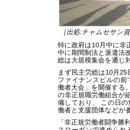
［出処:チャムセサン
特に政府は10月中に非
中に期間制法と派遣法改
総は大規模集会を通じ
まず民主労総は10月2
ファイナンスビルの前で
働者大会」を開催する。
の非正規職労働組合が
備しており、 この日の
働者と支援団体などが
「非正規労働者闘争勝
スローガンで進められ