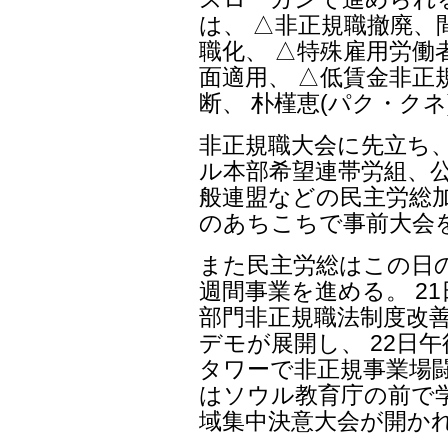
は、 △非正規職撤廃、
職化、 △特殊雇用労働
面適用、 △低賃金非正
断、 朴槿恵(パク・ク
非正規職大会に先立ち、
ル本部希望連帯労組、
般連盟などの民主労総加
のあちこちで事前大会
また民主労総はこの日
週間事業を進める。 2
部門非正規職法制度改
デモが展開し、 22日午
タワーで非正規事業場闘
はソウル教育庁の前で
域集中決意大会が開か