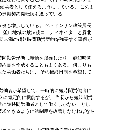
勤労者として使えるようにしている。 このよ
の無期契約職転換も遮っている。
事例も増加している。 ペ・ドンサン政策局長
に、釜山地域の放課後コーディネイターと慶北
時間未満の超短時間勤労契約を強要する事例が
時間勤労形態に転換を強要したり、 超短時間
契約書を作成することもよくある。 何よりも
れた労働者たちは、 その後終日制を希望して
職労働者が希望して、一時的に短時間労働者に
立に肯定的に機能するが、 当初から短時間労
遠に短時間労働者として働くしかない」とし
請求できるように法制度を改善しなければなら
ジェヒョン教授も 「短時間勤労者の保護立法