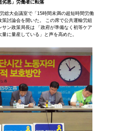
超劣悪」労働者に転落
主労総大会議室で「15時間未満の超短時間労働
政策討論会を開いた。 この席で公共運輸労組
ンサン政策局長は 「政府が準備なく初等ケア
大量に量産している」と声を高めた。