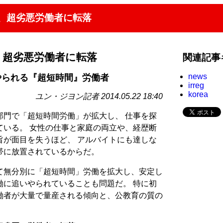
、超劣悪労働者に転落
、超劣悪労働者に転落
関連記事
news
やられる『超短時間』労働者
irreg
korea
ユン・ジヨン記者 2014.05.22 18:40
部門で「超短時間労働」が拡大し、 仕事を探
ている。 女性の仕事と家庭の両立や、経歴断
旨が面目を失うほど、 アルバイトにも達しな
帯に放置されているからだ。
して無分別に「超短時間」労働を拡大し、安定し
働に追いやられていることも問題だ。 特に初
働者が大量で量産される傾向と、公教育の質の
。