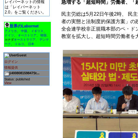
急増する「超短時間」労働者、「
レイバーネットの情報
は「レイバーネット
2.0」をご覧ください。
民主労総は5月22日午後2時、 民
者の実態と法制度的保護方案」の
世界のLabornet
全会連学校非正規職本部のペ・ド
アメリカ
、
中国
、
イギリス
、
教室を拡大し、超短時間労働者を
ドイツ
、
オーストリア
、
韓国
、
カナダ
オーストラリア
、
デンマ
ーク
、
トルコ
、
日本
Guest
ログイン
情報提供
1400808159847St...
Status: published
View