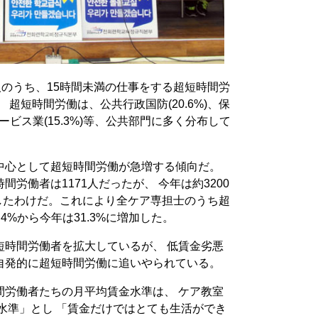
人のうち、15時間未満の仕事をする超短時間労
る。 超短時間労働は、公共行政国防(20.6%)、保
サービス業(15.3%)等、公共部門に多く分布して
中心として超短時間労働が急増する傾向だ。
労働者は1171人だったが、 今年は約3200
加したわけだ。これにより全ケア専担士のうち超
4%から今年は31.3%に増加した。
短時間労働者を拡大しているが、 低賃金劣悪
自発的に超短時間労働に追いやられている。
間労働者たちの月平均賃金水準は、 ケア教室
ン水準」とし 「賃金だけではとても生活ができ