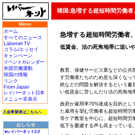
韓国:急増する超短時間労働者
Menu
ホーム
急増する超短時間労働者
すべてのニュース
Labornet TV
低賃金、法の死角地帯に追い
コラム/エッセイ
キャンペーン
イベントカレンダー
米国労働運動
教育、保健サービス業などの公共
韓国の情報
す労働者たちのため息も深くなっ
リンク
絶などの問題を解決するという趣
From Japan
い低賃金に苦しんだり法の死角地
レイバーネット日本
メニュー非表示
政府が雇用率70%達成を目的と
た雇用を望む労働者も超短時間労
入会希望者はこちらへ
等ケア教室を中心に、超短時間労
おしらせ
低下を憂慮する声も高まっている
■レイバーネット2.0