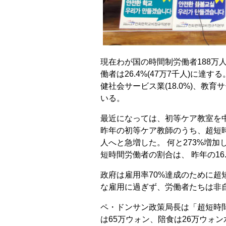
現在わが国の時間制労働者188万
働者は26.4%(47万7千人)に達す
健社会サービス業(18.0%)、教育
いる。
最近になっては、初等ケア教室を
昨年の初等ケア教師のうち、超短時間
人へと急増した。 何と273%増
短時間労働者の割合は、 昨年の16.
政府は雇用率70%達成のために超
な雇用に過ぎず、労働者たちは非
ペ・ドンサン政策局長は「超短時
は65万ウォン、陪食は26万ウォ