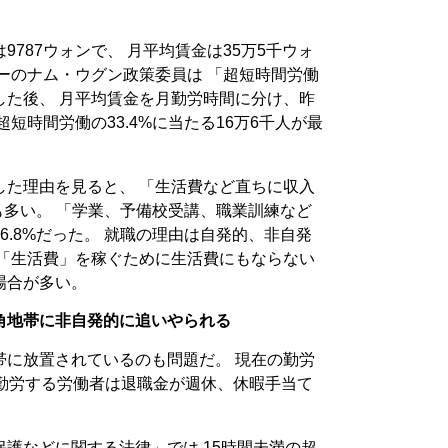
787ウォンで、 月平均賃金は35万5千ウォ
ーのナム・ウグン政策委員は 「超短時間労働
した後、 月平均賃金を月勤労時間に分け、昨
短時間労働の33.4%に当たる16万6千人が最
した理由を見ると、 「生活費など直ちに収入
最も多い。 「学業、予備校受講、職業訓練など
6.8%だった。 就職の理由は自発的、非自発
上「生活費」を稼ぐために生活費にもならない
場合が多い。
角地帯に非自発的に追いやられる
帯に放置されているのも問題だ。 現在の勤労
の勤労する労働者は退職金が週休、休暇手当て
護などに関する法律」では 15時間未満の超