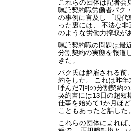
これらの団体は記者会
嘱託契約職労働者パク・
の事例に言及し 「現代
った裏には、 不法な非
のような労働力搾取が
嘱託契約職の問題は最
分割契約の実態を報道
きた。
パク氏は解雇される前、
約をした。 これは昨
呼んだ7回の分割契約の
契約書には13日の超短
仕事を始めて1か月ほ
こともあったと話した
これらの団体によれば
程で、 正規職転換と