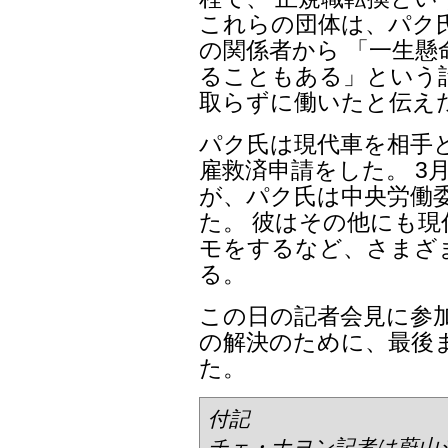
これらの団体は、パク
の関係者から 「一生
ることもある」という話
取らずに働いたと伝え
パク氏は現代車を相手
雇救済申請をした。 3
が、パク氏は中央労働
た。 彼はその他にも現
モをするなど、さまざ
る。
この日の記者会見に参加
の解決のために、最後
た。
付記
チェ・ナヨン記者は蔚山