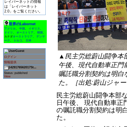
レイバーネットの情報
は「レイバーネット
2.0」をご覧ください。
世界のLabornet
アメリカ
、
中国
、
イギリス
、
ドイツ
、
オーストリア
、
韓国
、
カナダ
オーストラリア
、
デンマ
ーク
、
トルコ
、
日本
Guest
▲民主労総蔚山闘争本
ログイン
情報提供
午後、現代自動車正門
1429176562017St...
嘱託職分割契約は明白
Status: published
View
た。［出処:蔚山ジャ
民主労総蔚山闘争本部な
日午後、 現代自動車正
の嘱託職分割契約は明
た。