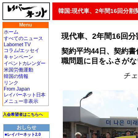
韓国:現代車、2年間16回分割
Menu
ホーム
現代車、2年間16回
すべてのニュース
Labornet TV
契約平均44日、契約書
コラム/エッセイ
キャンペーン
職問題に目をふさがな
イベントカレンダー
米国労働運動
チェ・
韓国の情報
リンク
From Japan
レイバーネット日本
メニュー非表示
入会希望者はこちらへ
おしらせ
■レイバーネット2.0