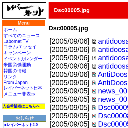
Dsc00005.jpg
Menu
Dsc00005.jpg
ホーム
すべてのニュース
[2005/09/06]
antidoos
Labornet TV
コラム/エッセイ
[2005/09/06]
antidoos
キャンペーン
[2005/09/06]
antidoos
イベントカレンダー
[2005/09/06]
antidoos
米国労働運動
韓国の情報
[2005/09/06]
AntiDoos
リンク
[2005/09/06]
AntiDoos
From Japan
レイバーネット日本
[2005/09/05]
news_00
メニュー非表示
[2005/09/05]
news_00
[2005/09/05]
Dsc00009
入会希望者はこちらへ
[2005/09/05]
Dsc00008
おしらせ
[2005/09/05]
Dsc00005
■レイバーネット2.0