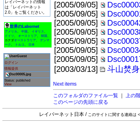
レイバーネットの情報
[2005/09/05]
Dsc00003
は「レイバーネット
[2005/09/05]
Dsc00001
2.0」をご覧ください。
[2005/09/05]
Dsc00042
世界のLabornet
[2005/09/05]
Dsc00038
アメリカ
、
中国
、
イギリス
、
ドイツ
、
オーストリア
、
韓国
、
[2005/09/05]
Dsc00037
カナダ
オーストラリア
、
デンマ
ーク
、
トルコ
、
日本
[2005/09/05]
Dsc00034
Guest
[2005/09/05]
Dsc00017
ログイン
[2003/03/13]
斗山焚身
情報提供
Dsc00005.jpg
Status: published
Next items
View
このフォルダのファイル一覧
｜
上の
このページの先頭に戻る
レイバーネット日本 /
このサイトに関する連絡は <sta