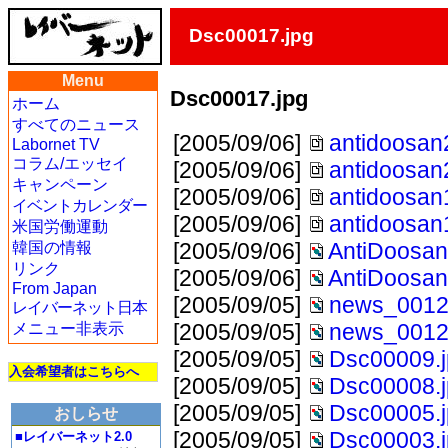
Dsc00017.jpg
Menu
Dsc00017.jpg
ホーム
すべてのニュース
[2005/09/06]
antidoosan
Labornet TV
コラム/エッセイ
[2005/09/06]
antidoosan
キャンペーン
[2005/09/06]
antidoosan
イベントカレンダー
[2005/09/06]
antidoosan
米国労働運動
[2005/09/06]
AntiDoosan
韓国の情報
リンク
[2005/09/06]
AntiDoosan
From Japan
[2005/09/05]
news_0012
レイバーネット日本
[2005/09/05]
news_0012
メニュー非表示
[2005/09/05]
Dsc00009.
入会希望者はこちらへ
[2005/09/05]
Dsc00008.
[2005/09/05]
Dsc00005.
おしらせ
[2005/09/05]
Dsc00003.
■レイバーネット2.0