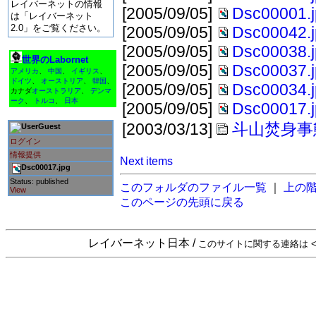
レイバーネットの情報
[2005/09/05]
Dsc00001.
は「レイバーネット
2.0」をご覧ください。
[2005/09/05]
Dsc00042.
[2005/09/05]
Dsc00038.
世界のLabornet
[2005/09/05]
Dsc00037.
アメリカ
、
中国
、
イギリス
、
ドイツ
、
オーストリア
、
韓国
、
[2005/09/05]
Dsc00034.
カナダ
オーストラリア
、
デンマ
ーク
、
トルコ
、
日本
[2005/09/05]
Dsc00017.
[2003/03/13]
斗山焚身事
Guest
ログイン
情報提供
Next items
Dsc00017.jpg
Status: published
このフォルダのファイル一覧
｜
上の
View
このページの先頭に戻る
レイバーネット日本 /
このサイトに関する連絡は <sta