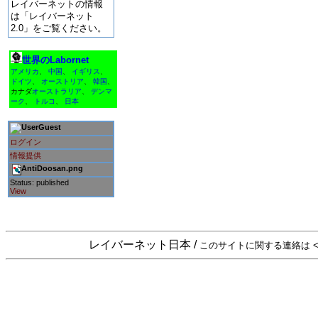
レイバーネットの情報
は「レイバーネット
2.0」をご覧ください。
世界のLabornet
アメリカ
、
中国
、
イギリス
、
ドイツ
、
オーストリア
、
韓国
、
カナダ
オーストラリア
、
デンマ
ーク
、
トルコ
、
日本
Guest
ログイン
情報提供
AntiDoosan.png
Status: published
View
レイバーネット日本 /
このサイトに関する連絡は <sta