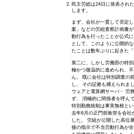
民主労総は24日に発表され
します。
まず、会社が一貫して否定し
案」などの労組査察計画書が
動行為を行ったことが公式に
として、このように公開的な
たことは数年ぶりに起きた「
第二に、しかし労働部の特別
極かつ微温的に進められ、不
ん。 既に会社は特別調査の
し、 その証拠も捕えられま
ウェアと電算網サーバ・ 労
ず、 消極的に関係者を呼ん
特別勤務統制は事実無根とい
去年6月の正門前衝突を会社
した。 労組が公開した高位
接の指示で不当労動行為が全