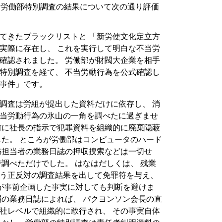
た労働部特別調査の結果について次の通り評価
てきたブラックリストと 「新労使文化定立方
実際に存在し、 これを実行して明白な不当労
確認されました。 労働部が財閥大企業を相手
特別調査を経て、 不当労動行為を公式確認し
事件」です。
調査は労組が提出した資料だけに依存し、 消
当労動行為の氷山の一角を調べたに過ぎませ
前に社長の指示で犯罪資料を組織的に廃棄隠蔽
した。 ところが労働部はコンピュータのハード
務担当者の業務日誌の押収捜索などは一切せ
で調べただけでした。 はなはだしくは、 残業
う正反対の調査結果を出して免罪符を与え、
が事前企画した事実に対しても判断を避けま
層の業務日誌によれば、 パクヨンソン会長の直
社レベルで組織的に敢行され、 その事実自体