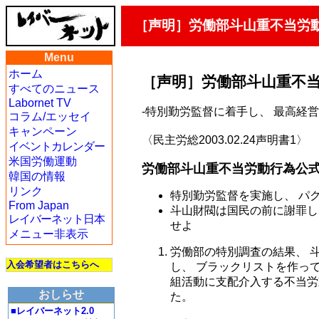
［声明］労働部斗山重不当労
Menu
ホーム
［声明］労働部斗山重不
すべてのニュース
Labornet TV
-特別勤労監督に着手し、 最高経
コラム/エッセイ
キャンペーン
〈民主労総2003.02.24声明書1〉
イベントカレンダー
米国労働運動
労働部斗山重不当労動行為公
韓国の情報
リンク
特別勤労監督を実施し、 パ
From Japan
斗山財閥は国民の前に謝罪し
レイバーネット日本
せよ
メニュー非表示
労働部の特別調査の結果、 
入会希望者はこちらへ
し、 ブラックリストを作っ
組活動に支配介入する不当労
おしらせ
た。
■レイバーネット2.0