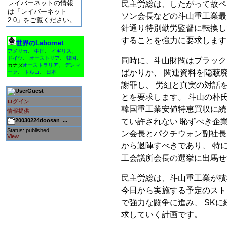
レイバーネットの情報
民主労総は、したがって故ペ
は「レイバーネット
ソン会長などの斗山重工業最
2.0」をご覧ください。
針通り特別勤労監督に転換し
することを強力に要求します
世界のLabornet
アメリカ
、
中国
、
イギリス
、
ドイツ
、
オーストリア
、
韓国
、
同時に、斗山財閥はブラック
カナダ
オーストラリア
、
デンマ
ばかりか、 関連資料を隠蔽
ーク
、
トルコ
、
日本
謝罪し、 労組と真実の対話
Guest
とを要求します。 斗山の朴
ログイン
韓国重工業安値特恵買収に続
情報提供
てい許されない 恥ずべき企
20030224doosan_...
Status: published
ン会長とパクチウォン副社長
View
から退陣すべきであり、 特
工会議所会長の選挙に出馬せ
民主労総は、斗山重工業が積
今日から実施する予定のスト
で強力な闘争に進み、 SK
求していく計画です。