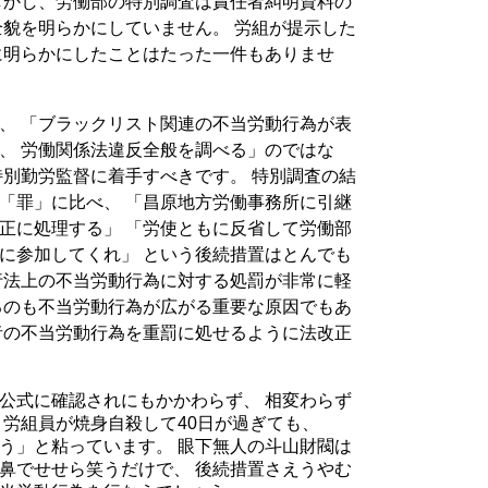
しかし、労働部の特別調査は責任者糾明資料の
全貌を明らかにしていません。 労組が提示した
に明らかにしたことはたった一件もありませ
、 「ブラックリスト関連の不当労動行為が表
、 労働関係法違反全般を調べる」のではな
特別勤労監督に着手すべきです。 特別調査の結
「罪」に比べ、 「昌原地方労働事務所に引継
正に処理する」 「労使ともに反省して労働部
に参加してくれ」 という後続措置はとんでも
行法上の不当労動行為に対する処罰が非常に軽
るのも不当労動行為が広がる重要な原因でもあ
者の不当労動行為を重罰に処せるように法改正
公式に確認されにもかかわらず、 相変わらず
ロ労組員が焼身自殺して40日が過ぎても、
う」と粘っています。 眼下無人の斗山財閥は
鼻でせせら笑うだけで、 後続措置さえうやむ