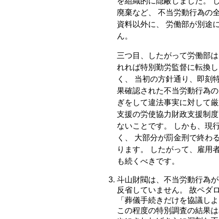
を組織的に隠蔽しました。 
廃棄など、 不当労動行為の
資料以外に、 労働部が別途
ん。
三つ目、したがって労働部は
れれば特別勤労監督に転換し
く、 当初の方針通り、即刻
果確認された不当労動行為の
ぎをして違法事実に対して厳
支援の労使協力財政支援制度
ないことです。 しかも、現
く、 大部分が罰金刑で終わ
ります。 したがって、雇用
も続くべきです。
斗山財閥は、不当労動行為が
反省していません。 故ペダ
「葬儀手続きだけを協議しよ
この程度の特別調査の結果は