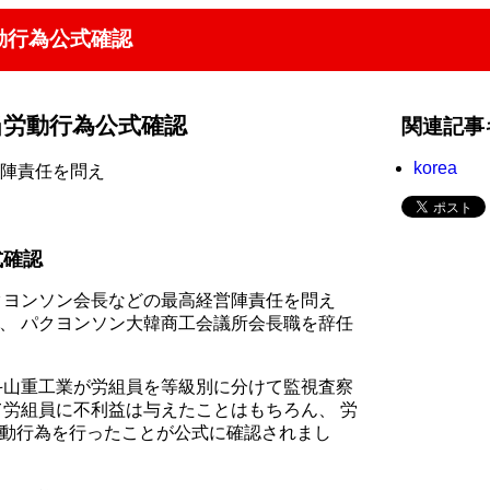
動行為公式確認
当労動行為公式確認
関連記事
korea
営陣責任を問え
式確認
クヨンソン会長などの最高経営陣責任を問え
、 パクヨンソン大韓商工会議所会長職を辞任
斗山重工業が労組員を等級別に分けて監視査察
て労組員に不利益は与えたことはもちろん、 労
動行為を行ったことが公式に確認されまし