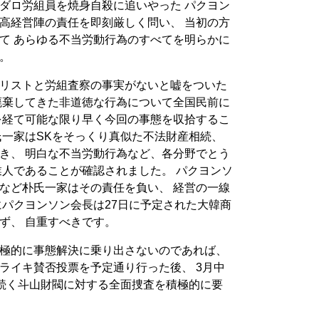
ダロ労組員を焼身自殺に追いやった パクヨン
高経営陣の責任を即刻厳しく問い、 当初の方
て あらゆる不当労動行為のすべてを明らかに
。
リストと労組査察の事実がないと嘘をついた
廃棄してきた非道徳な行為について全国民前に
を経て可能な限り早く今回の事態を収拾するこ
氏一家はSKをそっくり真似た不法財産相続、
き、 明白な不当労動行為など、各分野でとう
業人であることが確認されました。 パクヨンソ
など朴氏一家はその責任を負い、 経営の一線
にパクヨンソン会長は27日に予定された大韓商
ず、 自重すべきです。
極的に事態解決に乗り出さないのであれば、
ライキ賛否投票を予定通り行った後、 3月中
に続く斗山財閥に対する全面捜査を積極的に要