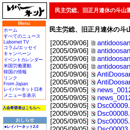
民主労総、旧正月連休の斗山
Menu
民主労総、旧正月連休の斗
ホーム
すべてのニュース
[2005/09/06]
antidoosa
Labornet TV
コラム/エッセイ
[2005/09/06]
antidoosa
キャンペーン
[2005/09/06]
antidoosa
イベントカレンダー
[2005/09/06]
antidoosa
米国労働運動
韓国の情報
[2005/09/06]
AntiDoosa
リンク
[2005/09/06]
AntiDoosa
From Japan
[2005/09/05]
news_0012
レイバーネット日本
メニュー非表示
[2005/09/05]
news_0012
[2005/09/05]
Dsc00009.
入会希望者はこちらへ
[2005/09/05]
Dsc00008.
おしらせ
[2005/09/05]
Dsc00005.
■レイバーネット2.0
[2005/09/05]
Dsc00003.