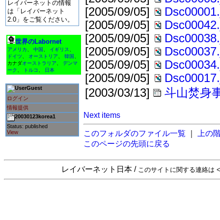
レイバーネットの情報
[2005/09/05]
Dsc00001.
は「レイバーネット
2.0」をご覧ください。
[2005/09/05]
Dsc00042.
[2005/09/05]
Dsc00038.
世界のLabornet
[2005/09/05]
Dsc00037.
アメリカ
、
中国
、
イギリス
、
ドイツ
、
オーストリア
、
韓国
、
[2005/09/05]
Dsc00034.
カナダ
オーストラリア
、
デンマ
ーク
、
トルコ
、
日本
[2005/09/05]
Dsc00017.
Guest
[2003/03/13]
斗山焚身
ログイン
情報提供
Next items
20030123korea1
Status: published
View
このフォルダのファイル一覧
｜
上の
このページの先頭に戻る
レイバーネット日本 /
このサイトに関する連絡は <sta