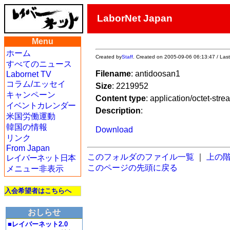
LaborNet Japan
Menu
ホーム
Created by
Staff
. Created on 2005-09-06 06:13:47 / Las
すべてのニュース
Filename
: antidoosan1
Labornet TV
コラム/エッセイ
Size
: 2219952
キャンペーン
Content type
: application/octet-stre
イベントカレンダー
Description
:
米国労働運動
韓国の情報
Download
リンク
From Japan
このフォルダのファイル一覧
｜
上の
レイバーネット日本
このページの先頭に戻る
メニュー非表示
入会希望者はこちらへ
おしらせ
■レイバーネット2.0