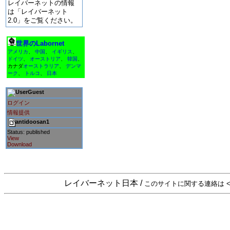
レイバーネットの情報
は「レイバーネット
2.0」をご覧ください。
世界のLabornet
アメリカ
、
中国
、
イギリス
、
ドイツ
、
オーストリア
、
韓国
、
カナダ
オーストラリア
、
デンマ
ーク
、
トルコ
、
日本
Guest
ログイン
情報提供
antidoosan1
Status: published
View
Download
レイバーネット日本 /
このサイトに関する連絡は <sta