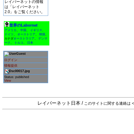
レイバーネットの情報
は「レイバーネット
2.0」をご覧ください。
世界のLabornet
アメリカ
、
中国
、
イギリス
、
ドイツ
、
オーストリア
、
韓国
、
カナダ
オーストラリア
、
デンマ
ーク
、
トルコ
、
日本
Guest
ログイン
情報提供
Dsc00017.jpg
Status: published
View
レイバーネット日本 /
このサイトに関する連絡は <sta