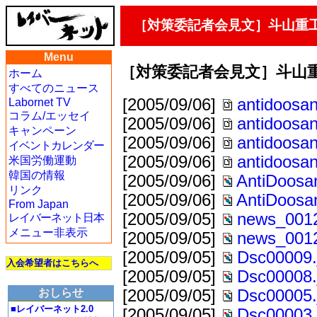
［対策委記者会見文］斗山重
Menu
［対策委記者会見文］斗山
ホーム
すべてのニュース
[2005/09/06]
antidoosa
Labornet TV
コラム/エッセイ
[2005/09/06]
antidoosa
キャンペーン
[2005/09/06]
antidoosa
イベントカレンダー
[2005/09/06]
antidoosa
米国労働運動
韓国の情報
[2005/09/06]
AntiDoosa
リンク
[2005/09/06]
AntiDoosa
From Japan
[2005/09/05]
news_0012
レイバーネット日本
メニュー非表示
[2005/09/05]
news_0012
[2005/09/05]
Dsc00009.
入会希望者はこちらへ
[2005/09/05]
Dsc00008.
おしらせ
[2005/09/05]
Dsc00005.
■レイバーネット2.0
[2005/09/05]
Dsc00003.