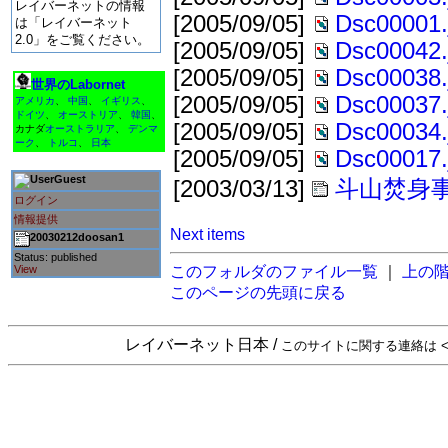
レイバーネットの情報
[2005/09/05]
Dsc00001.
は「レイバーネット
2.0」をご覧ください。
[2005/09/05]
Dsc00042.
[2005/09/05]
Dsc00038.
世界のLabornet
[2005/09/05]
Dsc00037.
アメリカ
、
中国
、
イギリス
、
ドイツ
、
オーストリア
、
韓国
、
[2005/09/05]
Dsc00034.
カナダ
オーストラリア
、
デンマ
ーク
、
トルコ
、
日本
[2005/09/05]
Dsc00017.
Guest
[2003/03/13]
斗山焚身
ログイン
情報提供
Next items
20030212doosan1
Status: published
View
このフォルダのファイル一覧
｜
上の
このページの先頭に戻る
レイバーネット日本 /
このサイトに関する連絡は <sta