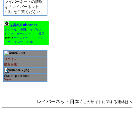
レイバーネットの情報
は「レイバーネット
2.0」をご覧ください。
世界のLabornet
アメリカ
、
中国
、
イギリス
、
ドイツ
、
オーストリア
、
韓国
、
カナダ
オーストラリア
、
デンマ
ーク
、
トルコ
、
日本
Guest
ログイン
情報提供
Dsc00017.jpg
Status: published
View
レイバーネット日本 /
このサイトに関する連絡は <sta