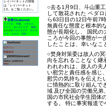
レイバーネットの情報
は「レイバーネット
○去る1月9日、斗山重
2.0」をご覧ください。
して散花された ペダ
ら63日目の12日午前
世界のLabornet
無責任な態度と根本的
アメリカ
、
中国
、
イギリス
、
ドイツ
、
オーストリア
、
韓国
、
態が長期化し、 国民の
カナダ
オーストラリア
、
デンマ
ーク
、
トルコ
、
日本
ころが今回の事態が一
したことは、幸いなこ
Guest
ログイン
情報提供
○焚身対策委は故人の冥
20030312doosan2
向を忘れることなく継
Status: published
View
われわれは、故人の夫
い慰労と責任感を感じ
慰労の気持ちを伝えた
に情熱的に取り組んで
域 及び全国の労働兄弟
国の市民社会学生団体
する。 特に事実報道で