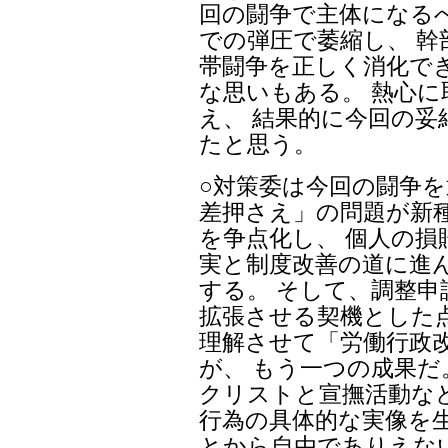
回の闘争で主体になる
での弾圧で萎縮し、 
帯闘争を正しく消化で
な思いもある。 熱心
え、 結果的に今回の
たと思う。
○対策委は今回の闘争を
差押さえ」の問題が新
を争点化し、 個人の
実と制度改善の道に進
する。 そして、調整
拡張させる契機とした
理解させて「労働行政
が、 もう一つの成果だ
クリストと宣撫活動な
行為の具体的な実像を
とから自由でありえな