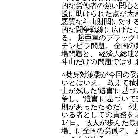
的な労働者の熱い関心と
援に助けられた点が大
悪質な斗山財閥に対する
的な闘争戦線に広げた
る。 起亜車のブラッ
チンピラ問題、 全国
場問題と、 経済人総連
斗山だけの問題ではす
○焚身対策委が今回の
いとはいえ、 敢えて
士が残した'遺書'に基づ
争し、'遺書'に基づい
則があったためだ。 烈
いる者としての責務を
14日、 故人が歩んだ
場」に全国の労働者、