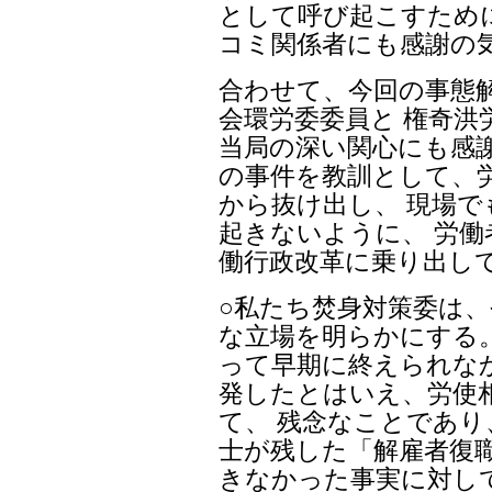
として呼び起こすため
コミ関係者にも感謝の
合わせて、今回の事態
会環労委委員と 権奇
当局の深い関心にも感
の事件を教訓として、
から抜け出し、 現場
起きないように、 労
働行政改革に乗り出し
○私たち焚身対策委は
な立場を明らかにする
って早期に終えられな
発したとはいえ、労使
て、 残念なことであり
士が残した「解雇者復
きなかった事実に対し