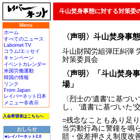
斗山焚身事態に対する対策委
Menu
ホーム
〈声明〉斗山焚身事
すべてのニュース
Labornet TV
斗山財閥労組弾圧糾弾 
コラム/エッセイ
キャンペーン
対策委員会
イベントカレンダー
米国労働運動
〈声明〉「斗山焚身
韓国の情報
場」
リンク
From Japan
レイバーネット日本
〈烈士の'遺書'に基づい
メニュー非表示
し、 '遺書'に基づいた'
入会希望者はこちらへ
=残念なこともあり足
当労動行為に警鐘を鳴
おしらせ
賠・仮差押さえ制度改善
■レイバーネット2.0