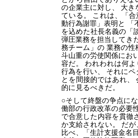
の企業主に対し、 大
ている。 これは、「合
動行為謝罪」表明と 「
を込めた社長名義の「談
弾圧業務を担当してき
務チーム」の 業務の性
斗山重の労使関係にお
容だ。 われわれは何
行為を行い、 それに
とを間接的ではあれ、
的に見るべきだ。
○そして終盤の争点にな
働部の行政改革の必要性
で合意した内容を貫徹
か支給されない。 だが
比べ、「生計支援金名