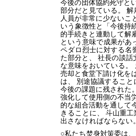
今後の団体協約死守と
部分だと見ている。 
人員が非常に少ないこ
いう象徴性と「今後持
的手続きと連動して解
という意味で成果があ
ペダロ烈士に対する名
た部分と、 社長の談
な意味をおいている。
売却と食堂下請け化を
は、 別途協議するこ
今後の課題に残された
強化して使用側の不当
的な組合活動を通して
きることに、 斗山重
出さなければならない
○私たち焚身対策委は、