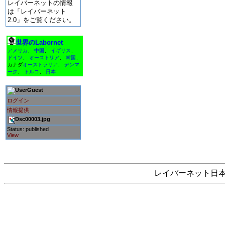
レイバーネットの情報
は「レイバーネット
2.0」をご覧ください。
世界のLabornet
アメリカ
、
中国
、
イギリス
、
ドイツ
、
オーストリア
、
韓国
、
カナダ
オーストラリア
、
デンマ
ーク
、
トルコ
、
日本
Guest
ログイン
情報提供
Dsc00003.jpg
Status: published
View
レイバーネット日本