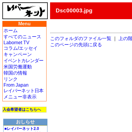
Dsc00003.jpg
Menu
ホーム
すべてのニュース
このフォルダのファイル一覧
｜
上の
Labornet TV
このページの先頭に戻る
コラム/エッセイ
キャンペーン
イベントカレンダー
米国労働運動
韓国の情報
リンク
From Japan
レイバーネット日本
メニュー非表示
入会希望者はこちらへ
おしらせ
■レイバーネット2.0