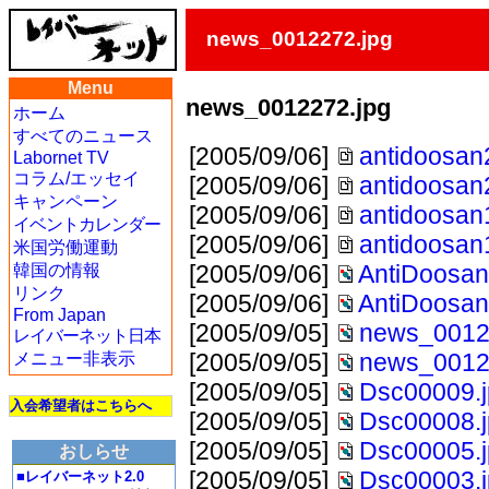
news_0012272.jpg
Menu
news_0012272.jpg
ホーム
すべてのニュース
[2005/09/06]
antidoosan
Labornet TV
コラム/エッセイ
[2005/09/06]
antidoosan
キャンペーン
[2005/09/06]
antidoosan
イベントカレンダー
[2005/09/06]
antidoosan
米国労働運動
[2005/09/06]
AntiDoosan
韓国の情報
リンク
[2005/09/06]
AntiDoosan
From Japan
[2005/09/05]
news_0012
レイバーネット日本
[2005/09/05]
news_0012
メニュー非表示
[2005/09/05]
Dsc00009.
入会希望者はこちらへ
[2005/09/05]
Dsc00008.
[2005/09/05]
Dsc00005.
おしらせ
[2005/09/05]
Dsc00003.
■レイバーネット2.0