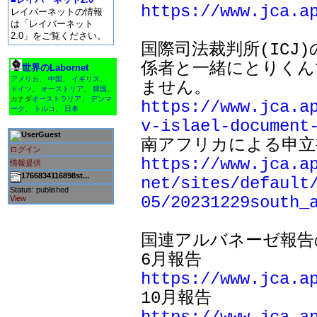
https://www.jca.a
レイバーネットの情報
は「レイバーネット
2.0」をご覧ください。
国際司法裁判所(ICJ
係者と一緒にとりくん
世界のLabornet
アメリカ
、
中国
、
イギリス
、
ドイツ
、
オーストリア
、
韓国
、
カナダ
オーストラリア
、
デンマ
https://www.jca.a
ーク
、
トルコ
、
日本
v-islael-document
Guest
ログイン
https://www.jca.a
情報提供
1766834116898st...
net/sites/default
Status: published
05/20231229south_
View
国連アルバネーゼ報告
https://www.jca.a