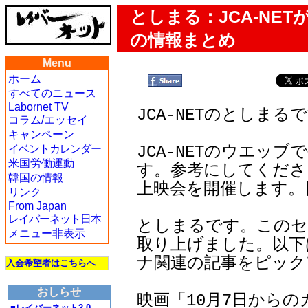
としまる：JCA-NE
の情報まとめ
Menu
ホーム
すべてのニュース
Labornet TV
JCA-NETのとしまる
コラム/エッセイ
キャンペーン
イベントカレンダー
JCA-NETのウエッ
米国労働運動
す。参考にしてくださ
韓国の情報
上映会を開催します。
リンク
From Japan
レイバーネット日本
としまるです。このセ
メニュー非表示
取り上げました。以下は
ナ関連の記事をピック
入会希望者はこちらへ
おしらせ
■レイバーネット2.0