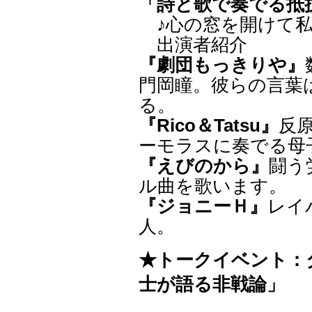
「詩と歌で奏でる抵
♪心の窓を開けて私
出演者紹介
『劇団もっきりや』
門岡瞳。彼らの言葉
る。
『Rico＆Tatsu』
反
ーモラスに奏でる母
『えびのから』
闘う
ル曲を歌います。
『ジョニーＨ』
レイ
人。
★トークイベント：
士が語る非戦論」