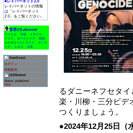
■レイバーネット2.0
レイバーネットの情報
は「レイバーネット
2.0」をご覧ください。
世界のLabornet
アメリカ
、
中国
、
イギリス
、
ドイツ
、
オーストリア
、
韓国
、
カナダ
オーストラリア
、
デンマ
ーク
、
トルコ
、
日本
Guest
ログイン
情報提供
1225kokuti
Status: published
View
るダニーネフセタイ
楽・川柳・三分ビデ
つくりましょう。
●2024年12月25日（水