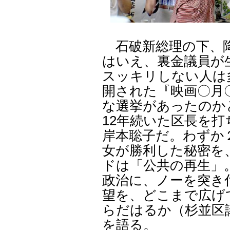
石破新総理の下、降
はいえ、裏金議員が
スッキリしない人は
開された『映画〇月
な選挙があったのかと
12年続いた区長を打
岸本聡子だ。わずか
女が勝利した秘密を
ドは「公共の再生」
政治に、ノーを突き
望を、どこまで広げ
らだはるか（杉並区
を語る。