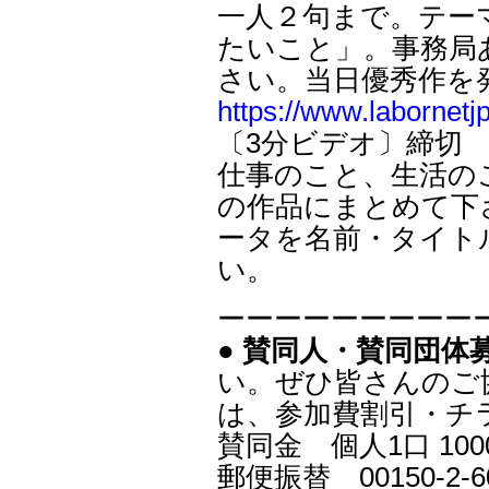
一人２句まで。テーマ
たいこと」。事務局
さい。当日優秀作を
https://www.labornetj
〔3分ビデオ〕締切 
仕事のこと、生活の
の作品にまとめて下
ータを名前・タイト
い。
ーーーーーーーーー
● 賛同人・賛同団体
い。ぜひ皆さんのご
は、参加費割引・チ
賛同金 個人1口 100
郵便振替 00150-2