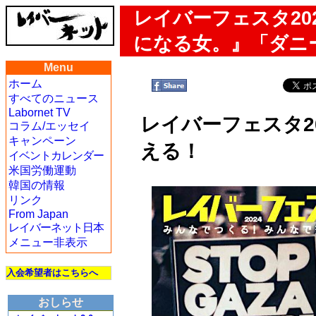
レイバーフェスタ202
になる女。』「ダニ
Menu
ホーム
すべてのニュース
Labornet TV
レイバーフェスタ20
コラム/エッセイ
キャンペーン
える！
イベントカレンダー
米国労働運動
韓国の情報
リンク
From Japan
レイバーネット日本
メニュー非表示
入会希望者はこちらへ
おしらせ