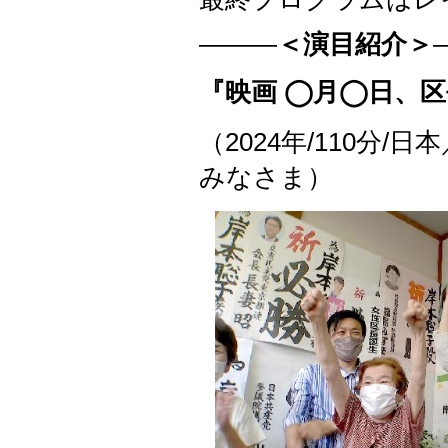
―――
＜演目紹介＞
『映画 ◯月◯日、
（2024年/110分
みなさま）