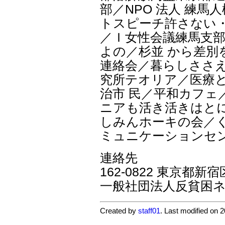
部／NPO 法人 練
トスピーチ許さない・
／Ｉ女性会議練馬支部
よの／杉並 から差
連絡会／暮らしささ
究所テオリア／医療
治市 民／平和カフェ／
ニアも活き活きはと
しみんホーキの会／く
ミュニケーションセン
連絡先
162-0822 東京都新
一般社団法人反貧困
Created by
staff01
. Last modified on 