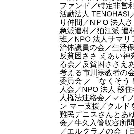
ファンド／特定非営利
活動法人 TENOHA
り仲間／NＰO 法人
急派遣村／狛江派 遣
班／NPO 法人サマ
治体議員の会／生活
反貧困ささ えあい神
る会／反貧困ささえあ
考える市川宗教者の会
委員会 ／「なくそう
人会／NPO 法人 
人権法連絡会／マイ
ン マー支援／クル
難民デニスさんとあゆ
会／牛久入管収容所問
／エルクラノの会（