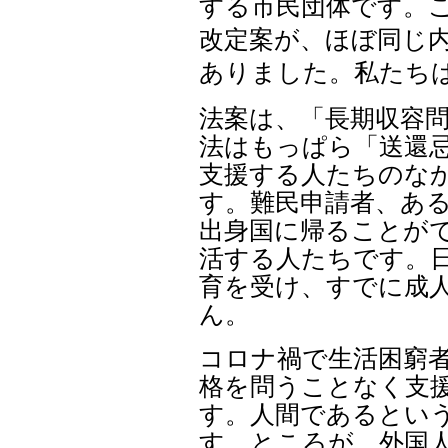
する市民団体です。こ
改定案が、ほぼ同じ内
ありました。私たち
法案は、「長期収容
法はもっぱら「送還忌
支援する人たちのなか
す。難民申請者、あ
出身国に帰ることがで
活する人たちです。
育を受け、すでに成
ん。
コロナ禍で生活困窮
格を問うことなく支援
す。人間であるとい
す。ところが、外国