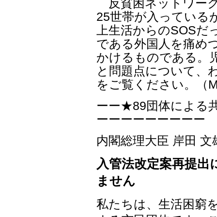
反貧困ネットワーク
25世帯が入っている
上生活からのSOSだ
である外国人を痛め
かけるものである。
と問題点について、
をご覧ください。（
ーー★89団体による
ーーーーーーーーー
内閣総理大臣 岸田 文
入管法改定案再提出
ません
私たちは、生活困窮