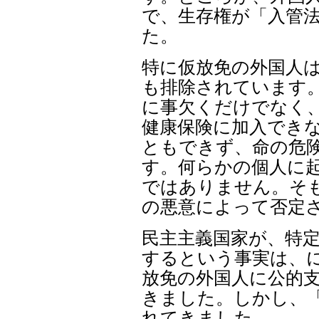
で、生存権が「入管法
た。
特に仮放免の外国人
も排除されています
に事欠くだけでなく
健康保険に加入でき
ともできず、命の危
す。何らかの個人に起
ではありません。そ
の悪意によって否定さ
民主主義国家が、特
するという事実は、
放免の外国人に公的支
きました。しかし、
れてきました。