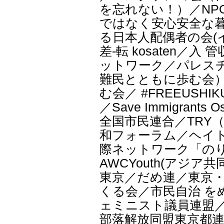
を忘れない！）／NP
ではなく安心安全な暮
る日本人配偶者の会(
差-転 kosaten
ットワーク／パレスチ
難民とともに歩む会）
む会／ #FREEUS
／Save Immigra
全国市民連合／TRY
和フォーラム／ヘイ
際ネットワーク「のりこえ
AWCYouth(アジア
東京／だめ連／東京
くる会／市民自治 を
ェミニスト議員連盟／
部落解放同盟東京都