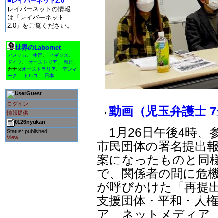
■レイバーネット2.0
レイバーネットの情報
は「レイバーネット
2.0」をご覧ください。
世界のLabornet
アメリカ
、
中国
、
イギリス
、
ドイツ
、
オーストリア
、
韓国
、
カナダ
オーストラリア
、
デンマ
ーク
、
トルコ
、
日本
Guest
ログイン
→
動画（児玉弁護士 
情報提供
0126nyukan
1月26日午後4時、
Status: published
View
市民団体の署名提出報
案になったものと同
で、関係者の間に危
が呼びかけた「再提出
支援団体・平和・人
ア、ネットメディア、