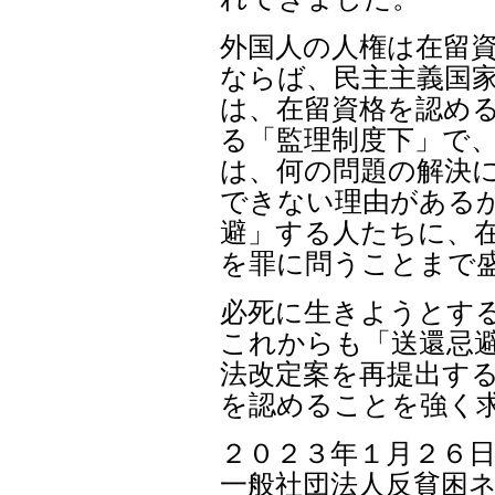
外国人の人権は在留
ならば、民主主義国家
は、在留資格を認める
る「監理制度下」で
は、何の問題の解決に
できない理由がある
避」する人たちに、
を罪に問うことまで盛
必死に生きようとす
これからも「送還忌避
法改定案を再提出する
を認めることを強く
２０２３年１月２６
一般社団法人反貧困