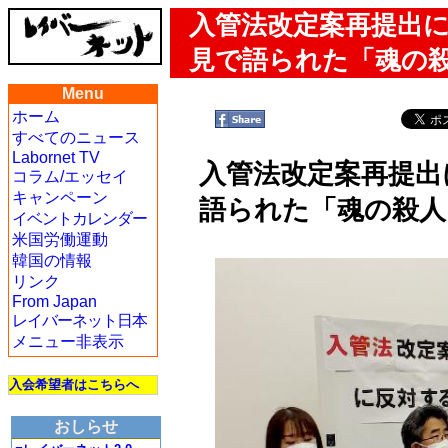
入管法改定案再提出
見で語られた「魂の
Menu
ホーム
すべてのニュース
Labornet TV
入管法改定案再提出
コラム/エッセイ
キャンペーン
語られた「魂の殺人
イベントカレンダー
米国労働運動
韓国の情報
リンク
From Japan
レイバーネット日本
メニュー非表示
入会希望者はこちらへ
おしらせ