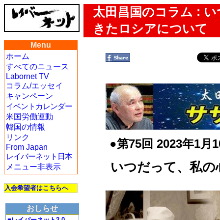
太田昌国のコラム :
きたロシアについて
Menu
ホーム
すべてのニュース
Labornet TV
コラム/エッセイ
キャンペーン
イベントカレンダー
米国労働運動
韓国の情報
リンク
●第75回 2023年1
From Japan
レイバーネット日本
いつだって、私の
メニュー非表示
入会希望者はこちらへ
おしらせ
■レイバーネット2.0