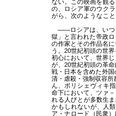
ない。この映画を観る
の、ロシア軍のウクラ
がら、次のようなこと
――ロシアは、いつ
獄」と言われた帝政ロ
の作家とその作品名に
う。20世紀初頭の世
初心において、世界じ
が、20世紀初頭の革
戦・日本を含めた外国
清・虐殺・強制収容所
ん、ボリシェヴィキ指
命下において、ツァ－
れる人びとが多数生ま
かもしれないが、人類
ア・ナロード（民衆）