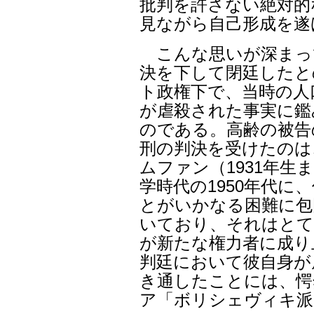
批判を許さない絶対的
見ながら自己形成を遂
こんな思いが深まっ
決を下して閉廷したと
ト政権下で、当時の人口
が虐殺された事実に鑑
のである。高齢の被告
刑の判決を受けたのは
ムファン（1931年
学時代の1950年代
とがいかなる困難に包
いており、それはとて
が新たな権力者に成り
判廷において彼自身が
き通したことには、愕
ア「ボリシェヴィキ派