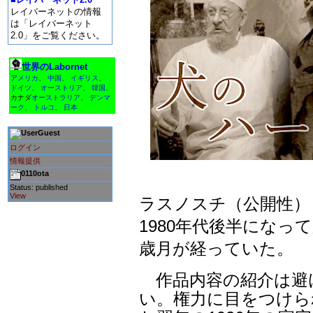
レイバーネットの情報
は「レイバーネット
2.0」をご覧ください。
世界のLabornet
アメリカ
、
中国
、
イギリス
、
ドイツ
、
オーストリア
、
韓国
、
カナダ
オーストラリア
、
デンマ
ーク
、
トルコ
、
日本
Guest
ログイン
情報提供
0110ota
Status: published
View
ラスノスチ（公開性）
1980年代後半にな
歳月が経っていた。
作品内容の紹介は避
い。権力に目をつけら