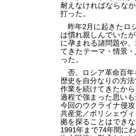
耐えなければならなか
打った。
昨年2月に起きたロ
は慣れ親しんでいたが
に孕まれる諸問題や、
てきたテーマ・情景・
った。
否、ロシア革命百年を
歴史を自分なりの方法
作業を続けてきたから
過程で強まった思いも
今回のウクライナ侵攻
共産党／ボリシェヴィ
拠を探ることはできな
1991年まで74年間