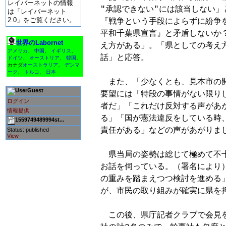
レイバーネットの情報
"承認できない"には該当しない」
は「レイバーネット
2.0」をご覧ください。
『戦争という手段によらずに紛争を
平和千葉県宣言』と矛盾しないか？
世界のLabornet
え方がある」。「県としての考え方
アメリカ
、
中国
、
イギリス
、
話」と応答。

ドイツ
、
オーストリア
、
韓国
、
カナダ
オーストラリア
、
デンマ
ーク
、
トルコ
、
日本
　また、「少なくとも、見本市の開
Guest
要望には「特段の事情がない限りし
ログイン
者だ」「これだけ反対する声があが
情報提供
る」「国が憲法違反をしている時、
1559749489994st...
責任がある」などの声があがりまし
Status: published
View
　県当局の姿勢は総じて極めて不
お話を伺っている。（署名により）
の重みを踏まえつつ検討を進める」
が、市民の取り組みが確実に県を押
　この後、県庁記者クラブで会見を