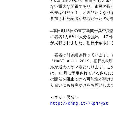
社の計2名のみで、幹事社も欠席と
ない重大な問題であり、市民の取り
落差は何だ？！」と叫びたくなりま
参加された記者が熱心だったのが救
→本日6月5日の東京新聞千葉中央
に署名1万8014人分を提出　17
が掲載されました。朝日千葉版にも
　署名は引き続き行っています。そ
「MAST Asia 2019」初日の
ルが最大のヤマ場となります。この
は、11月に予定されているさらに大規
の開催を阻止できる可能性が開けま
り合いにもお声かけをお願いします
http://chng.it/7KpNry2t