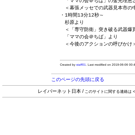
　「ママの会＠ちば」の金光理恵さ
　＜幕張メッセでの武器見本市の中
・1時間13分12秒～

　杉原より

　＜「専守防衛」突き破る武器爆買
　「ママの会＠ちば」より

　＜今後のアクションの呼びかけ＞
Created by
staff01
. Last modified on 2019-06-06 00
このページの先頭に戻る
レイバーネット日本 /
このサイトに関する連絡は <sta