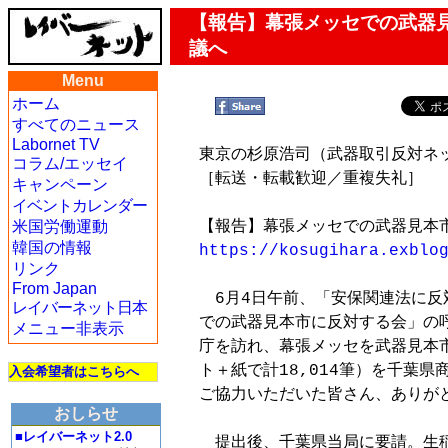
【報告】幕張メッセでの武器見
議へ
Menu
ホーム
すべてのニュース
Labornet TV
東京の杉原浩司（武器取引反対ネット
コラム/エッセイ
［転送・転載歓迎／重複失礼］

キャンペーン
イベントカレンダー
米国労働運動
韓国の情報
https://kosugihara.exblo
リンク
From Japan
　6月4日午前、「安保関連法に反
レイバーネット日本
での武器見本市に反対する会」の呼
メニュー非表示
庁を訪れ、幕張メッセを武器見本市
ト＋紙で計18,014筆）を千葉
入会希望者はこちらへ
ご協力いただいた皆さん、ありがと
おしらせ
■レイバーネット2.0
　提出後、千葉県当局に要請。生稲