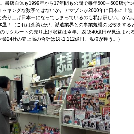
書店自体も1999年から17年間もの間で毎年500～600店ずつ
ッキングな数字ではないか。アマゾンが2000年に日本に上陸
て売り上げ日本一になってしまっているのも私は寂しい。がん
本屋！（これは余談だが、派遣業界との事業規模の比較をする
のリクルートの売り上げ収益は今年、2兆840億円が見込まれ
業24社の売上高の合計は1兆1,112億円。規模が違う。）