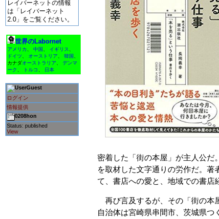
レイバーネットの情報
は「レイバーネット
2.0」をご覧ください。
世界のLabornet
アメリカ
、
中国
、
イギリス
、
ドイツ
、
オーストリア
、
韓国
、
カナダ
オーストラリア
、
デンマ
ーク
、
トルコ
、
日本
Guest
ログイン
情報提供
0208hon
Status: published
View
密着した「街の本屋」が主人公だ
を取材した文字通りの労作だ。著
て、書店への愛と、地域での書店
再び言及するが、その「街の本屋
自治体は宮崎県串間市、茨城県つ