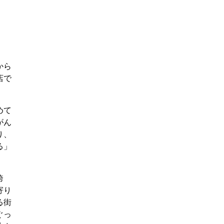
から
店で
。
めて
がん
り、
る」
誇
寄り
る街
ぐっ