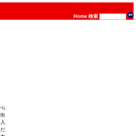
Home
検索
から
「街
購入
」だ