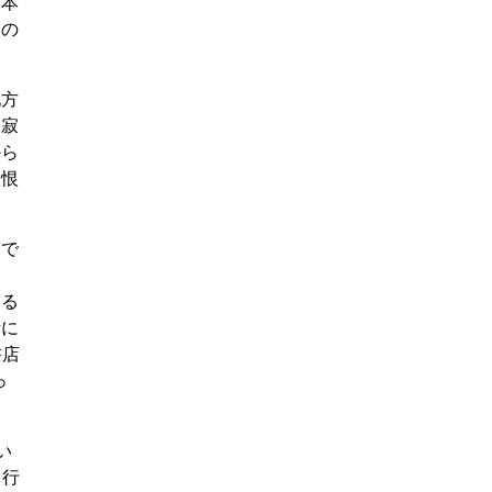
た本
との
。
地方
は寂
から
と恨
本で
」
たる
活に
書店
っ
い
・行