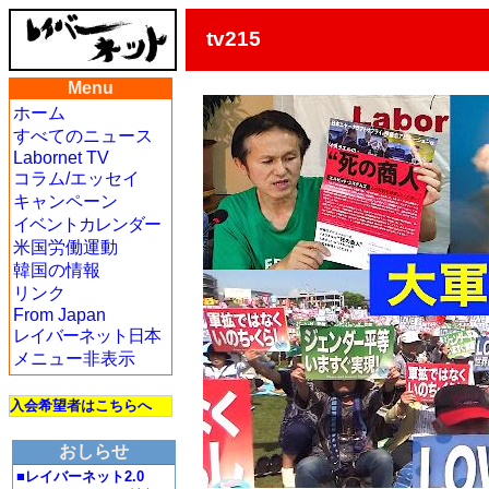
tv215
Menu
ホーム
すべてのニュース
Labornet TV
コラム/エッセイ
キャンペーン
イベントカレンダー
米国労働運動
韓国の情報
リンク
From Japan
レイバーネット日本
メニュー非表示
入会希望者はこちらへ
おしらせ
■レイバーネット2.0