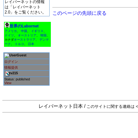
レイバーネットの情報
は「レイバーネット
2.0」をご覧ください。
このページの先頭に戻る
世界のLabornet
アメリカ
、
中国
、
イギリス
、
ドイツ
、
オーストリア
、
韓国
、
カナダ
オーストラリア
、
デンマ
ーク
、
トルコ
、
日本
Guest
ログイン
情報提供
tv215
Status: published
View
レイバーネット日本 /
このサイトに関する連絡は <sta